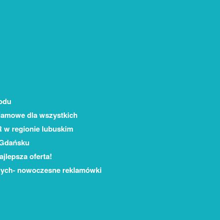
odu
lamowe dla wszystkich
 w regionie lubuskim
 Gdańsku
jlepsza oferta!
wych- nowoczesne reklamówki