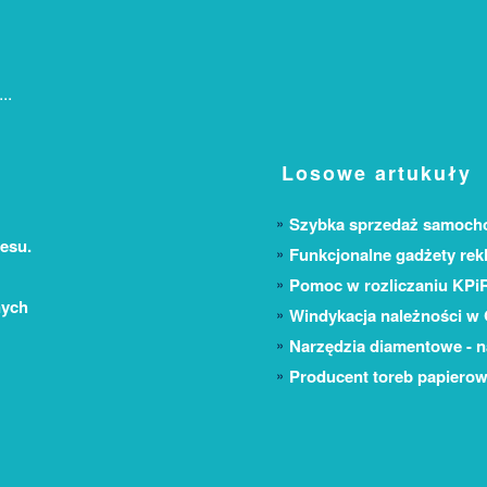
..
Losowe artukuły
Szybka sprzedaż samoch
esu.
Funkcjonalne gadżety rek
Pomoc w rozliczaniu KPiR
nych
Windykacja należności w
Narzędzia diamentowe - na
Producent toreb papiero