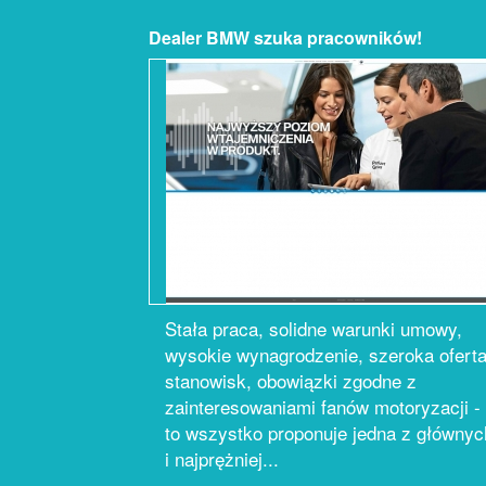
Dealer BMW szuka pracowników!
Stała praca, solidne warunki umowy,
wysokie wynagrodzenie, szeroka ofert
stanowisk, obowiązki zgodne z
zainteresowaniami fanów motoryzacji -
to wszystko proponuje jedna z głównyc
i najprężniej...