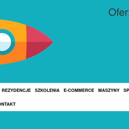
Ofer
REZYDENCJE
SZKOLENIA
E-COMMERCE
MASZYNY
S
ONTAKT