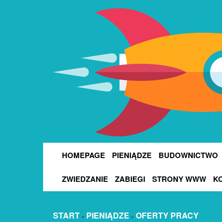
HOMEPAGE
PIENIĄDZE
BUDOWNICTWO
ZWIEDZANIE
ZABIEGI
STRONY WWW
K
START
PIENIĄDZE
OFERTY PRACY
»
»