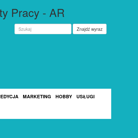
ty Pracy - AR
Znajdź wyraz
PEDYCJA
MARKETING
HOBBY
USŁUGI