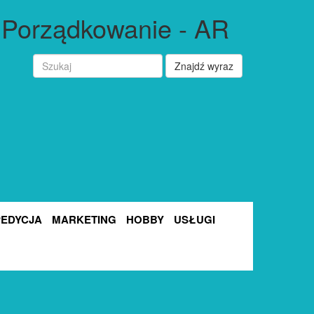
 Porządkowanie - AR
Znajdź wyraz
PEDYCJA
MARKETING
HOBBY
USŁUGI