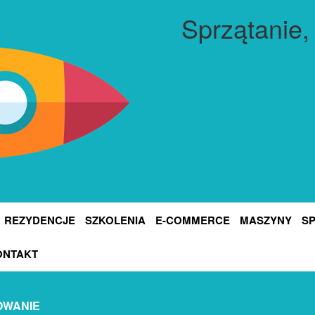
Sprzątanie,
REZYDENCJE
SZKOLENIA
E-COMMERCE
MASZYNY
S
ONTAKT
OWANIE