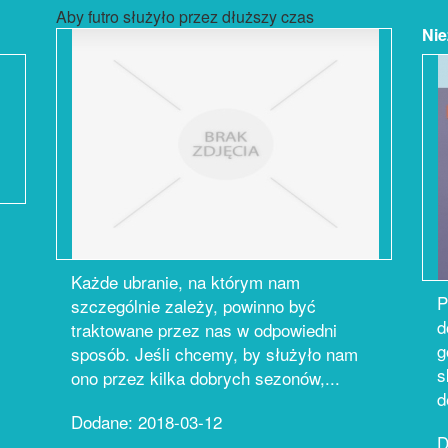
Aby futro służyło przez dłuższy czas
Nie
Każde ubranie, na którym nam
P
szczególnie zależy, powinno być
d
traktowane przez nas w odpowiedni
g
sposób. Jeśli chcemy, by służyło nam
s
ono przez kilka dobrych sezonów,...
d
Dodane: 2018-03-12
D