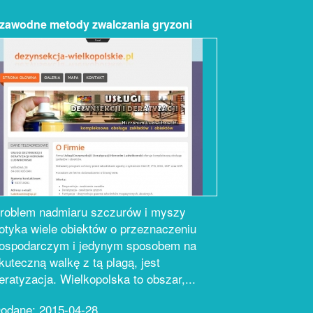
zawodne metody zwalczania gryzoni
roblem nadmiaru szczurów i myszy
otyka wiele obiektów o przeznaczeniu
ospodarczym i jedynym sposobem na
kuteczną walkę z tą plagą, jest
eratyzacja. Wielkopolska to obszar,...
odane: 2015-04-28