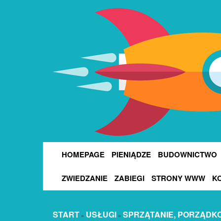
HOMEPAGE
PIENIĄDZE
BUDOWNICTWO
ZWIEDZANIE
ZABIEGI
STRONY WWW
K
START
USŁUGI
SPRZĄTANIE, PORZĄDK
»
»