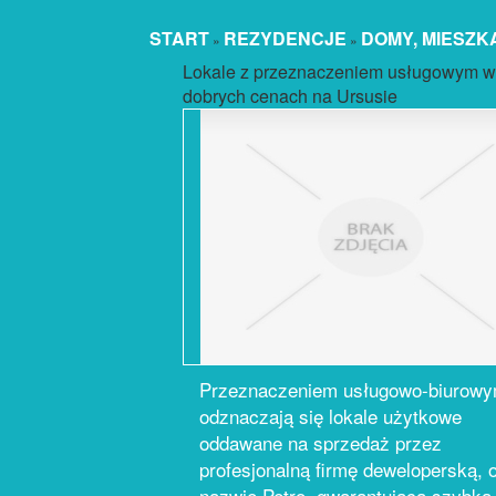
START
REZYDENCJE
DOMY, MIESZK
»
»
Lokale z przeznaczeniem usługowym w
dobrych cenach na Ursusie
Przeznaczeniem usługowo-biurow
odznaczają się lokale użytkowe
oddawane na sprzedaż przez
profesjonalną firmę deweloperską, 
nazwie Petro, gwarantującą szybką