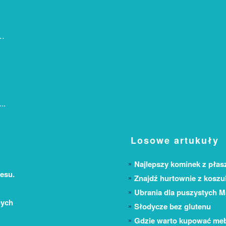
..
..
Losowe artukuły
Najlepszy kominek z pł
esu.
Znajdź hurtownie z koszu
Ubrania dla puszystych 
nych
Słodycze bez glutenu
Gdzie warto kupować mebl