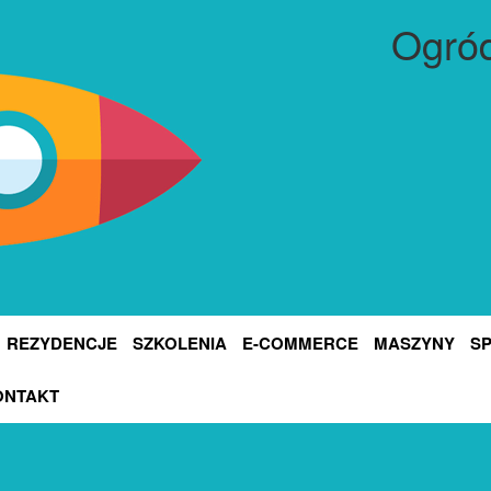
Ogród
REZYDENCJE
SZKOLENIA
E-COMMERCE
MASZYNY
S
ONTAKT