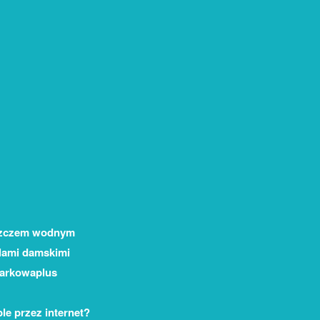
aszczem wodnym
lami damskimi
Markowaplus
e przez internet?