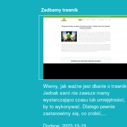
Zadbamy trawnik
Wiemy, jak ważne jest dbanie o trawnik
Jednak sami nie zawsze mamy
wystarczająco czasu lub umiejętności,
by to wykonywać. Dlatego pewnie
zastanowimy się, co zrobić,...
Dodane: 2022-10-19