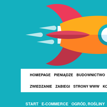
HOMEPAGE
PIENIĄDZE
BUDOWNICTWO
ZWIEDZANIE
ZABIEGI
STRONY WWW
K
START
E-COMMERCE
OGRÓD, ROŚLINY
»
»