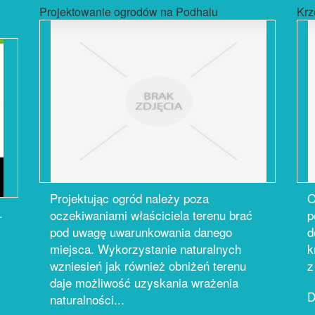
Projektowanie ogrodów na Podhalu
Krz
Projektując ogród należy poza
O
.
oczekiwaniami właściciela terenu brać
p
pod uwagę uwarunkowania danego
d
miejsca. Wykorzystanie naturalnych
k
wzniesień jak również obniżeń terenu
z
daje możliwość uzyskania wrażenia
D
naturalności...