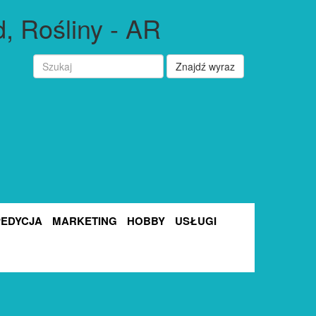
, Rośliny - AR
Znajdź wyraz
PEDYCJA
MARKETING
HOBBY
USŁUGI