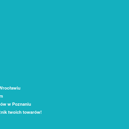
 Wrocławiu
em
rów w Poznaniu
nik twoich towarów!