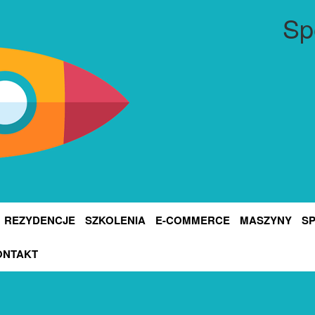
Sp
REZYDENCJE
SZKOLENIA
E-COMMERCE
MASZYNY
S
ONTAKT