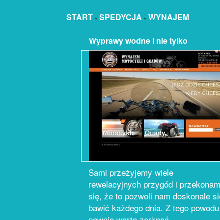
START
SPEDYCJA
WYNAJEM
»
»
Wyprawy wodne i nie tylko
Sami przeżyjemy wiele
rewelacyjnych przygód i przekona
się, że to pozwoli nam doskonale si
bawić każdego dnia. Z tego powodu
pewnie warto zerknąć...