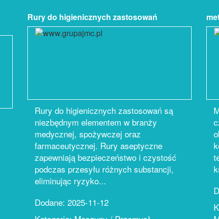
Rury do higienicznych zastosowań
met
Rury do higienicznych zastosowań są
M
niezbędnym elementem w branży
c
medycznej, spożywczej oraz
o
farmaceutycznej. Rury aseptyczne
k
zapewniają bezpieczeństwo i czystość
t
podczas przesyłu różnych substancji,
k
eliminując ryzyko...
D
Dodane: 2025-11-12
K
Kategoria: Maszyny / Przemysł
M