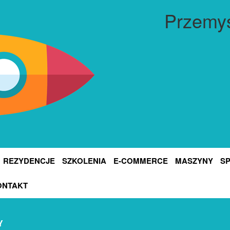
Przemys
REZYDENCJE
SZKOLENIA
E-COMMERCE
MASZYNY
S
ONTAKT
Y