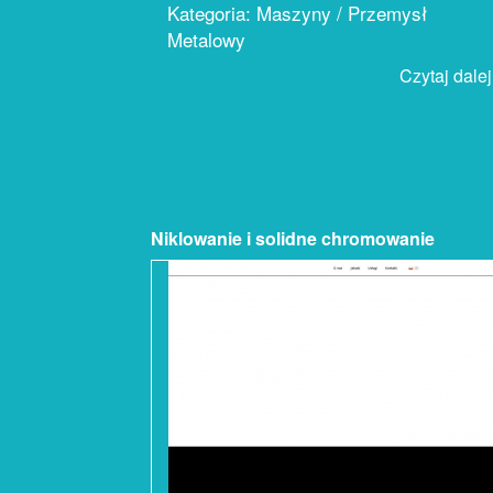
Kategoria: Maszyny / Przemysł
Metalowy
Czytaj dalej.
Niklowanie i solidne chromowanie