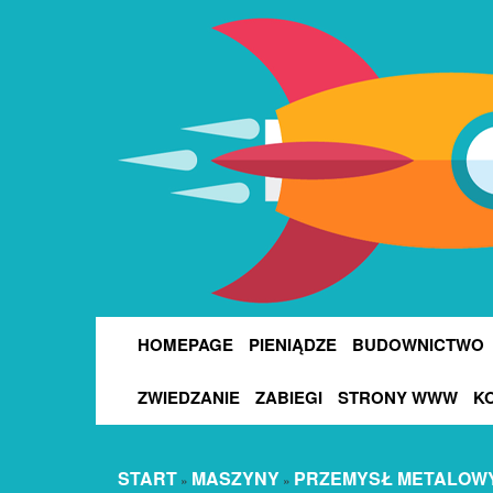
HOMEPAGE
PIENIĄDZE
BUDOWNICTWO
ZWIEDZANIE
ZABIEGI
STRONY WWW
K
START
MASZYNY
PRZEMYSŁ METALOW
»
»