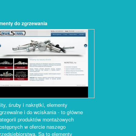
menty do zgrzewania
ity, śruby i nakrętki, elementy
grzewalne i do wciskania - to główne
ategorii produktów montażowych
ostępnych w ofercie naszego
rzedsiębiorstwa. Są to elementy