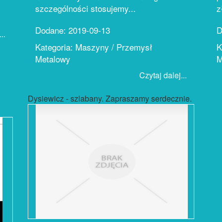
szczególności stosujemy...
z
Dodane: 2019-09-13
D
..
Kategoria: Maszyny / Przemysł
K
Metalowy
M
Czytaj dalej...
Dysiewicz - szlabany. Zapraszamy serdecznie.