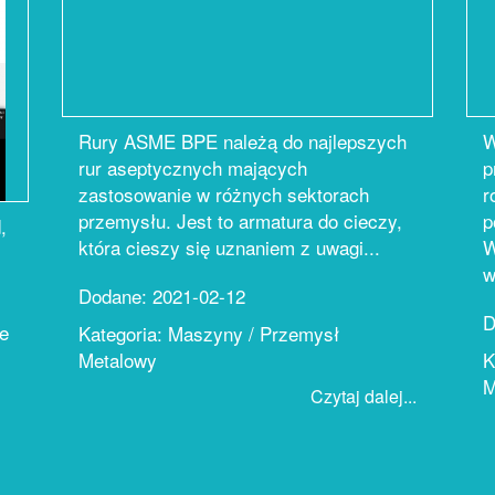
Rury ASME BPE należą do najlepszych
W
rur aseptycznych mających
p
zastosowanie w różnych sektorach
r
przemysłu. Jest to armatura do cieczy,
p
,
która cieszy się uznaniem z uwagi...
W
w
Dodane: 2021-02-12
D
e
Kategoria: Maszyny / Przemysł
Metalowy
K
M
Czytaj dalej...