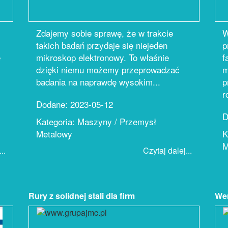
Zdajemy sobie sprawę, że w trakcie
W
takich badań przydaje się niejeden
p
e
mikroskop elektronowy. To właśnie
f
dzięki niemu możemy przeprowadzać
m
badania na naprawdę wysokim...
p
r
Dodane: 2023-05-12
D
Kategoria: Maszyny / Przemysł
Metalowy
K
M
..
Czytaj dalej...
Rury z solidnej stali dla firm
Wen