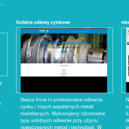
..
Solidne odlewy cynkowe
ele
ę
Nasza firma to profesjonalna odlewnia
N
e
cynku i innych popularnych metali
z
nieżelaznych. Wykonujemy różnorodne
k
typy solidnych odlewów przy użyciu
d
nowoczesnych metod i technologii. W
p