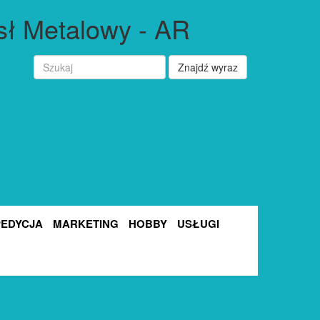
ł Metalowy - AR
Znajdź wyraz
PEDYCJA
MARKETING
HOBBY
USŁUGI