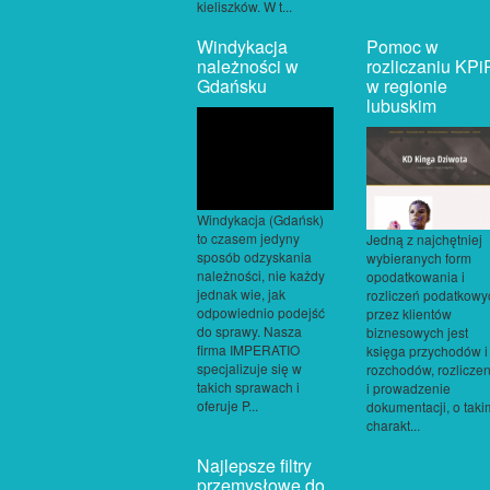
kieliszków. W t...
Windykacja
Pomoc w
należności w
rozliczaniu KPi
Gdańsku
w regionie
lubuskim
Windykacja (Gdańsk)
to czasem jedyny
Jedną z najchętniej
sposób odzyskania
wybieranych form
należności, nie każdy
opodatkowania i
jednak wie, jak
rozliczeń podatkowy
odpowiednio podejść
przez klientów
do sprawy. Nasza
biznesowych jest
firma IMPERATIO
księga przychodów i
specjalizuje się w
rozchodów, rozliczen
takich sprawach i
i prowadzenie
oferuje P...
dokumentacji, o taki
charakt...
Najlepsze filtry
przemysłowe do