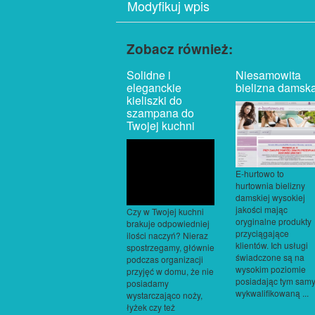
Modyfikuj wpis
Zobacz również:
Solidne i
Niesamowita
eleganckie
bielizna damsk
kieliszki do
szampana do
Twojej kuchni
E-hurtowo to
hurtownia bielizny
damskiej wysokiej
jakości mając
Czy w Twojej kuchni
oryginalne produkty
brakuje odpowiedniej
przyciągające
ilości naczyń? Nieraz
klientów. Ich usługi
spostrzegamy, głównie
świadczone są na
podczas organizacji
wysokim poziomie
przyjęć w domu, że nie
posiadając tym sam
posiadamy
wykwalifikowaną ...
wystarczająco noży,
łyżek czy też