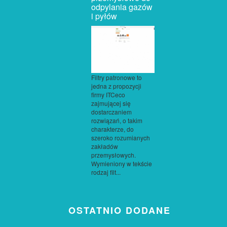
odpylania gazów
i pyłów
Filtry patronowe to
jedna z propozycji
firmy ITCeco
zajmującej się
dostarczaniem
rozwiązań, o takim
charakterze, do
szeroko rozumianych
zakładów
przemysłowych.
Wymieniony w tekście
rodzaj filt...
OSTATNIO DODANE