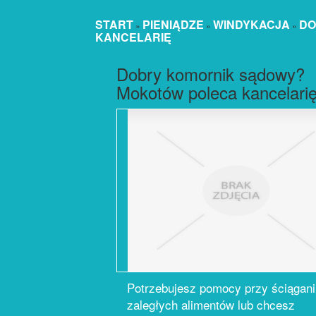
START
PIENIĄDZE
WINDYKACJA
DO
»
»
»
KANCELARIĘ
Dobry komornik sądowy?
Mokotów poleca kancelari
Potrzebujesz pomocy przy ściągani
zaległych alimentów lub chcesz