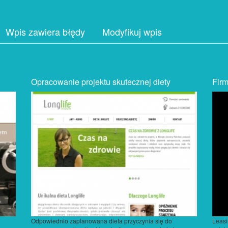
Wpis zawiera błędy
Modyfikuj wpis
Opracowanie projektu skutecznej diety
Firm
Odpowiednio zaplanowana dieta przyczynia się do
Leasi