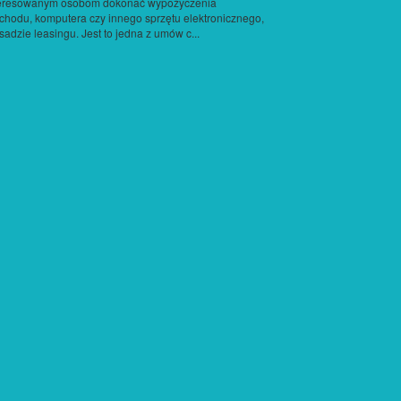
teresowanym osobom dokonać wypożyczenia
hodu, komputera czy innego sprzętu elektronicznego,
sadzie leasingu. Jest to jedna z umów c...