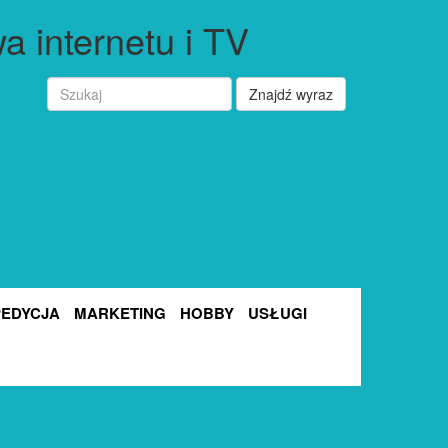
a internetu i TV
Znajdź wyraz
PEDYCJA
MARKETING
HOBBY
USŁUGI