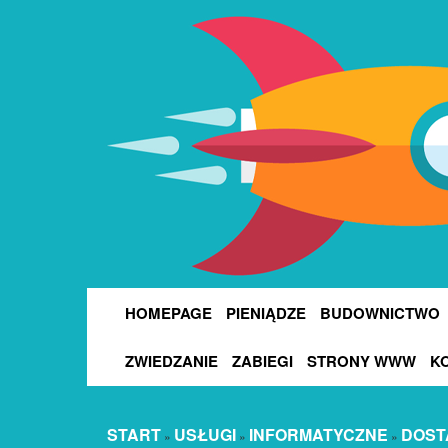
HOMEPAGE
PIENIĄDZE
BUDOWNICTWO
ZWIEDZANIE
ZABIEGI
STRONY WWW
K
START
USŁUGI
INFORMATYCZNE
DOST
»
»
»