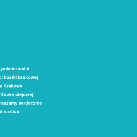
ymianie walut
ci kostki brukowej
 z Krakowa
tłowni olejowej
praszamy serdecznie
f na ślub