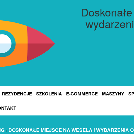
Doskonałe 
wydarzeni
REZYDENCJE
SZKOLENIA
E-COMMERCE
MASZYNY
S
ONTAKT
NG
DOSKONAŁE MIEJSCE NA WESELA I WYDARZENIA 
»