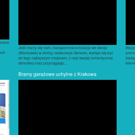
 praca
Jeśli marzy się nam, niezapomniana kolacja we dwoje
Wszys
ech
(Warszawa) w stolicy, restauracja Genesis, wydaje się być
promo
do tego najlepszym miejscem, z racji swojej romantycznej
bieżą
atmosfery oraz przyciągając...
klien
Bramy garażowe uchylne z Krakowa