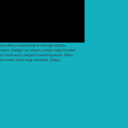
cy lubimy uczestniczyć w różnego rodzaju
cjach. Dlatego na naszym portalu mają Państwo
ce informacja o akcjach marketingowych. Wielu
tów chwali sobie kody rabatowe. Dają o...