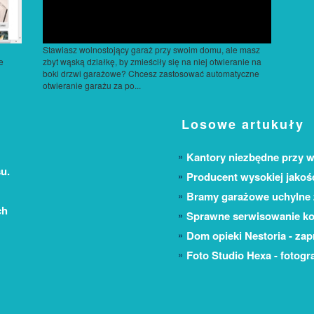
Stawiasz wolnostojący garaż przy swoim domu, ale masz
e
zbyt wąską działkę, by zmieściły się na niej otwieranie na
boki drzwi garażowe? Chcesz zastosować automatyczne
otwieranie garażu za po...
Losowe artukuły
Kantory niezbędne przy w
u.
Producent wysokiej jakoś
Bramy garażowe uchylne
ch
Sprawne serwisowanie ko
Dom opieki Nestoria - za
Foto Studio Hexa - fotogra