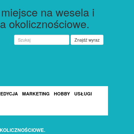
miejsce na wesela i
a okolicznościowe.
Znajdź wyraz
PEDYCJA
MARKETING
HOBBY
USŁUGI
OKOLICZNOŚCIOWE.