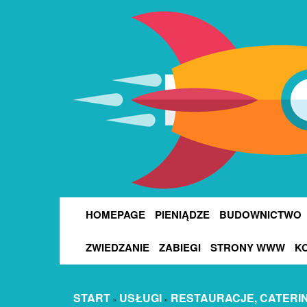
HOMEPAGE
PIENIĄDZE
BUDOWNICTWO
ZWIEDZANIE
ZABIEGI
STRONY WWW
K
START
USŁUGI
RESTAURACJE, CATERI
»
»