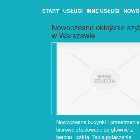
START
USŁUGI
INNE USŁUGI
NOWOC
»
»
»
Nowoczesne oklejanie szy
w Warszawie
Nowoczesne budynki i przestrzenie
biurowe zbudowane są głównie z
betonu i szkła. Takie połączenie