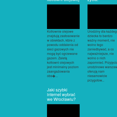
Kotłownie olejowe
Urodziny dla każde
znajdują zastosowanie
dziecka to bardzo
w obiektach, które z
ważny moment, nie
powodu oddalenia od
wolno tego
sieci gazowych nie
zaniedbywać, a co
mogą być ogrzewane
najważniejsze, nie
gazem. Zaletą
wolno o nich
kotłowni olejowych
zapomnieć. Przyjęci
jest minimalny poziom
urodzinowe warsza
zaangażowania
oferują nam
obs�...
niesamowicie
przygotow...
Jaki szybki
internet wybrać
we Wrocławiu?