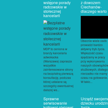
wstępne porady
z dowozem
radcowskie w
Ciechanów-
stołecznej
dlaczego warto
kancelarii
Obecnie wiele osób
prowadzi bardzo
aktywny tryb życia.
MDP to ceniona w
Większość czasu
branży kancelaria
spędzamy w pracy
adwokacka
przy wykonywaniu
(Warszawa) zaprasza
naszych obowiązkó
wszystkie
służbowych, dlatego
zainteresowane strony
nierzadko nie mamy
na bezpłatną pierwszą
czasu na gotowanie.
konsultację, podczas
W takic...
której ustalane są
szczegóły ewentualnej
dalszej ws...
Sprawne
Urządź swojem
serwisowanie
dziecku urodzin
kotłowni olejowej
życia.