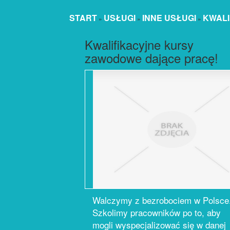
START
USŁUGI
INNE USŁUGI
KWALI
»
»
»
Kwalifikacyjne kursy
zawodowe dające pracę!
Walczymy z bezrobociem w Polsce
Szkolimy pracowników po to, aby
mogli wyspecjalizować się w danej