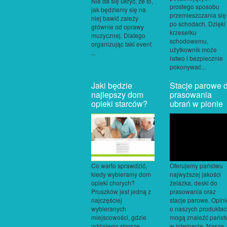
Nie da się ukryć, że to,
prostego sposobu
jak będziemy się na
przemieszczania się
niej bawić zależy
po schodach. Dzięki
głównie od oprawy
krzesełku
muzycznej. Dlatego
schodowemu,
organizując taki event
użytkownik może
...
łatwo i bezpiecznie
pokonywać...
Jaki będzie
Stacje parowe 
najlepszy dom
prasowania
opieki starców?
ubrań w pionie
Co warto sprawdzić,
Oferujemy państwu
kiedy wybieramy dom
najwyższej jakości
opieki chorych?
żelazka, deski do
Pruszków jest jedną z
prasowania oraz
najczęściej
stacje parowe. Opini
wybieranych
o naszych produkta
miejscowości, gdzie
mogą znaleźć państ
oddajemy starsze
w internecie. Nasze