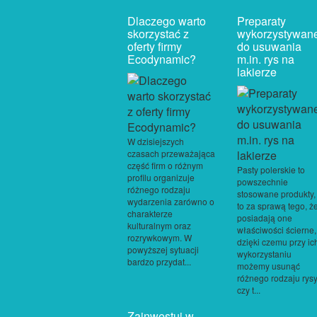
Dlaczego warto
Preparaty
skorzystać z
wykorzystywan
oferty firmy
do usuwania
Ecodynamic?
m.in. rys na
lakierze
W dzisiejszych
czasach przeważająca
część firm o różnym
Pasty polerskie to
profilu organizuje
powszechnie
różnego rodzaju
stosowane produkty,
wydarzenia zarówno o
to za sprawą tego, ż
charakterze
posiadają one
kulturalnym oraz
właściwości ścierne,
rozrywkowym. W
dzięki czemu przy ic
powyższej sytuacji
wykorzystaniu
bardzo przydat...
możemy usunąć
różnego rodzaju rysy
czy t...
Zainwestuj w