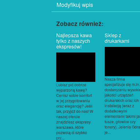
Modyfikuj wpis
Zobacz również:
Najlepsza kawa
Sklep z
tylko z naszych
drukarkami
ekspresów!
Nasza firma
specjalizuje się m.in
Lubisz pić dobrze
dostarczaniu wysoki
wyparzoną kawę?
jakości urządzeń
Cenisz sobie komfort
drukarskich oraz ich
w jej przygotowaniu
instalacją (wraz z
oraz elegancję? Jeśli
dodatkowymi
tak, przyjdź do nas! W
elementami takimi ja
naszej ofercie
tusze, głowice czy
znajdziesz ekspresy
tonery). Jelenia Gór
warszawa, które
je...
pozwolą ci szybko
prz...