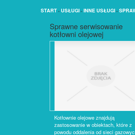
START
USŁUGI
INNE USŁUGI
SPRAW
»
»
»
Sprawne serwisowanie
kotłowni olejowej
Kotłownie olejowe znajdują
zastosowanie w obiektach, które z
powodu oddalenia od sieci gazowyc