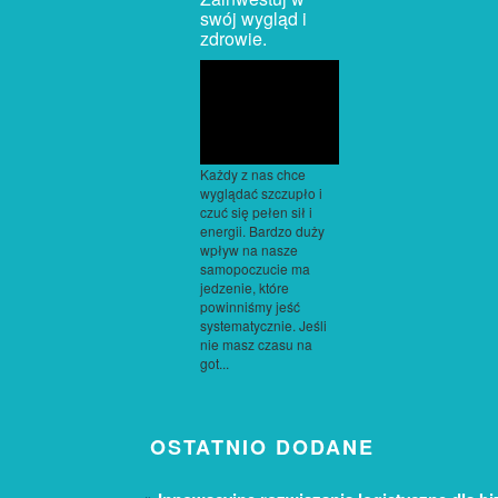
swój wygląd i
zdrowie.
Każdy z nas chce
wyglądać szczupło i
czuć się pełen sił i
energii. Bardzo duży
wpływ na nasze
samopoczucie ma
jedzenie, które
powinniśmy jeść
systematycznie. Jeśli
nie masz czasu na
got...
OSTATNIO DODANE