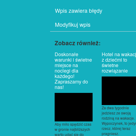
Wpis zawiera błędy
Modyfikuj wpis
Zobacz również:
Doskonałe
Hotel na wakac
warunki i świetne
z dziećmi to
miejsce na
świetne
noclegi dla
rozwiązanie
każdego!
Zapraszamy do
nas!
Za dwa tygodnie
jedziesz ze swoją
rodziną na wakacje.
Wypoczynek, to jed
Aby miło spędzić czas
rzecz, której teraz
w gronie najbliższych
pragniesz.
warto udać się do