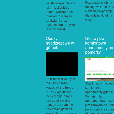
Przegladając oferty
wyjątkowego miejsca
noclegów, trafiasz n
jakim jest polskie
ciekawą propozycje
morze. Doskonałym
dla rodzin. Hotel na
miastem z licznymi
waka...
atrakcjami oraz
plażami nad Bałtykiem
jest Świnouj�...
Obozy
Niezwykle
młodzieżowe w
komfortowe
górach
apartamenty na
pomorzy
Za czasów szkolnych
mieliśmy okazję
Stay In są to niezwyk
korzystać z różnego
komfortowe
rodzaju wycieczek.
apartamenty gdańsk
Ceny dla grup były
Wynajem tych
bardzo atrakcyjne,
apartamentów możli
dlatego żal było nie
jest zarówno na krótk
pojech5ac gdzieś z
jak i długi okres cza
klasą. Na rozpoczęcie
dlatego też tak wiele