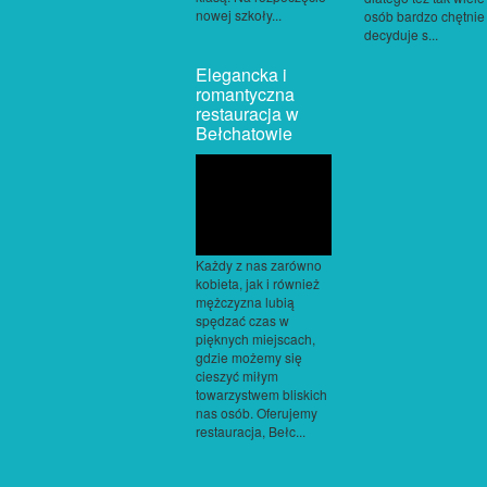
nowej szkoły...
osób bardzo chętnie
decyduje s...
Elegancka i
romantyczna
restauracja w
Bełchatowie
Każdy z nas zarówno
kobieta, jak i również
mężczyzna lubią
spędzać czas w
pięknych miejscach,
gdzie możemy się
cieszyć miłym
towarzystwem bliskich
nas osób. Oferujemy
restauracja, Bełc...