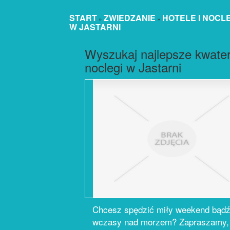
START
ZWIEDZANIE
HOTELE I NOCL
»
»
W JASTARNI
Wyszukaj najlepsze kwater
noclegi w Jastarni
Chcesz spędzić miły weekend bąd
wczasy nad morzem? Zapraszamy,