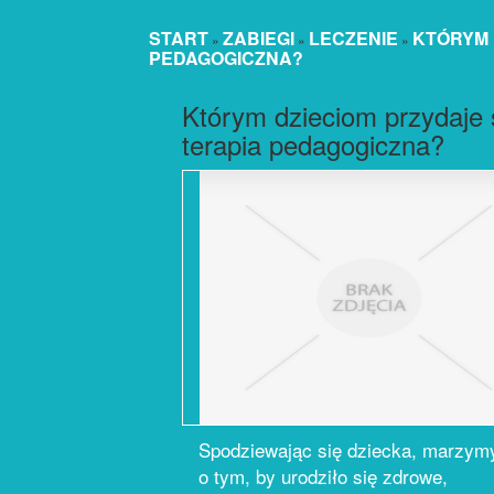
START
ZABIEGI
LECZENIE
KTÓRYM 
»
»
»
PEDAGOGICZNA?
Którym dzieciom przydaje 
terapia pedagogiczna?
Spodziewając się dziecka, marzym
o tym, by urodziło się zdrowe,