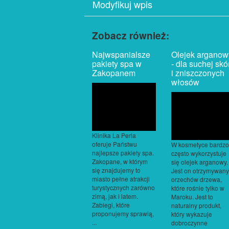
Modyfikuj wpis
Zobacz również:
Najwspanialsze
Olejek arganow
pakiety spa w
- dla suchej skó
Zakopanem
i zniszczonych
włosów
Klinika La Perla
oferuje Państwu
W kosmetyce bardzo
najlepsze pakiety spa.
często wykorzystuje
Zakopane, w którym
się olejek arganowy.
się znajdujemy to
Jest on otrzymywany
miasto pełne atrakcji
orzechów drzewa,
turystycznych zarówno
które rośnie tylko w
zimą, jak i latem.
Maroku. Jest to
Zabiegi, które
naturalny produkt,
proponujemy sprawią,
który wykazuje
...
dobroczynne