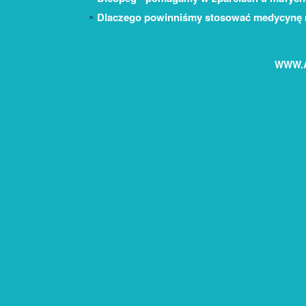
Dlaczego powinniśmy stosować medycynę 
WWW.