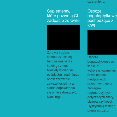
działanie. ...
Suplementy,
Osocze
które pozwolą Ci
bogatopłytkowe
zadbać o zdrowie
pochodzące z
krwi
Zdrowie i dobre
samopoczucie są
Osocze
bardzo ważne dla
bogatopłytkowe od
każdego z nas.
wielu lat
Niestety w ciągłym
wykorzystywane jest
pośpiechu i nadmiarze
przez ośrodki
obowiązków nie
medyczne do
zawsze jesteśmy w
przeprowadzania
stanie odpowiednio
zabiegów
się o nie zatroszczyć.
regeneracyjnych
Nasz orga...
dotyczących skóry,
stawów czy kości.
Dystrybucją takiego
preparatu zaj...