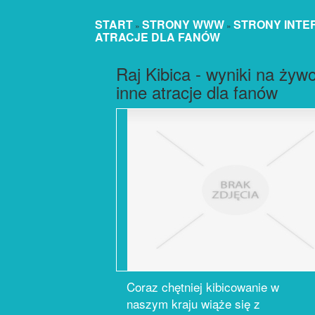
START
STRONY WWW
STRONY INT
»
»
ATRACJE DLA FANÓW
Raj Kibica - wyniki na żywo
inne atracje dla fanów
Coraz chętniej kibicowanie w
naszym kraju wiąże się z