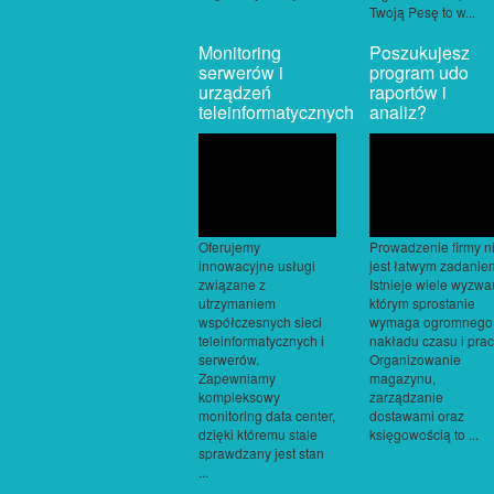
Twoją Pesę to w...
Monitoring
Poszukujesz
serwerów i
program udo
urządzeń
raportów i
teleinformatycznych
analiz?
Oferujemy
Prowadzenie firmy n
innowacyjne usługi
jest łatwym zadanie
związane z
Istnieje wiele wyzwa
utrzymaniem
którym sprostanie
współczesnych sieci
wymaga ogromnego
teleinformatycznych i
nakładu czasu i prac
serwerów.
Organizowanie
Zapewniamy
magazynu,
kompleksowy
zarządzanie
monitoring data center,
dostawami oraz
dzięki któremu stale
księgowością to ...
sprawdzany jest stan
...