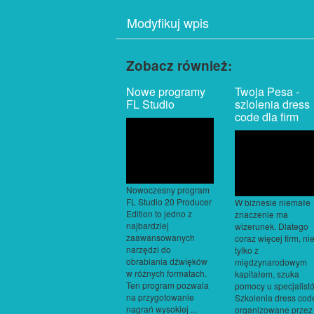
Modyfikuj wpis
Zobacz również:
Nowe programy
Twoja Pesa -
FL Studio
szlolenia dress
code dla firm
Nowoczesny program
FL Studio 20 Producer
W biznesie niemałe
Edition to jedno z
znaczenie ma
najbardziej
wizerunek. Dlatego
zaawansowanych
coraz więcej firm, ni
narzędzi do
tylko z
obrabiania dźwięków
międzynarodowym
w różnych formatach.
kapitałem, szuka
Ten program pozwala
pomocy u specjalist
na przygotowanie
Szkolenia dress cod
nagrań wysokiej ...
organizowane przez