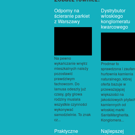
Odporny na
Dystrybutor
ścieranie parkiet
włoskiego
z Warszawy
konglomeratu
kwarcowego
Na pewno
wykańczanie wnętrz
Prodmar to
mieszkalnych należy
sprawdzona i zaufa
pozostawić
hurtownia kamienia
prawdziwym
naturalnego, której
fachowcom. Do
oferta bazuje w
lamusa odeszły już
przeważającej
czasy, gdy głowa
większości na
rodziny musiała
jakościowych płytac
wszystkie czynności
kamiennych od
wykonywać
włoskiej marki
samodzielnie. To znak
SantaMargherita.
cz...
Konglomera...
Praktyczne
Najlepszej