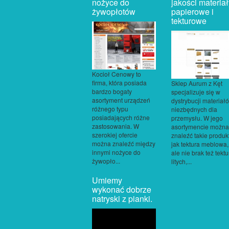
nożyce do
jakości materiał
żywopłotów
papierowe i
tekturowe
Kocioł Cenowy to
firma, która posiada
Sklep Aurum z Kęt
bardzo bogaty
specjalizuje się w
asortyment urządzeń
dystrybucji materiał
różnego typu
niezbędnych dla
posiadających różne
przemysłu. W jego
zastosowania. W
asortymencie można
szerokiej ofercie
znaleźć takie produkt
można znaleźć między
jak tektura meblowa,
innymi nożyce do
ale nie brak też tektu
żywopło...
litych,...
Umiemy
wykonać dobrze
natryski z pianki.