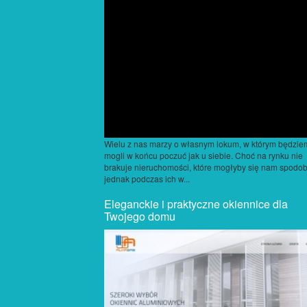
Wielu z nas marzy o własnym lokum, w którym będzie
mogli w końcu poczuć jak u siebie. Choć na rynku nie
brakuje nieruchomości, które mogłyby się nam spodob
jednak podczas ich w...
Eleganckie i praktyczne okiennice dla
Twojego domu