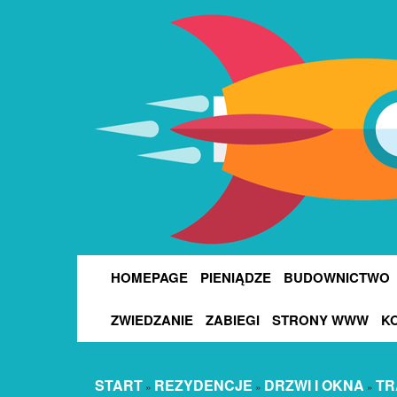
HOMEPAGE
PIENIĄDZE
BUDOWNICTWO
ZWIEDZANIE
ZABIEGI
STRONY WWW
K
START
REZYDENCJE
DRZWI I OKNA
TR
»
»
»