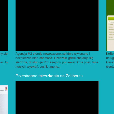
my się
Agencja M2 oferuje nowoczesne, solidnie wykonane i
KeBo 
bezpieczne nieruchomości. Rzeszów, gdzie znajduje się
usług
ać, to
siedziba, obsługuje różne rejony, ponieważ firma poszukuje
klima
nowych wyzwań. Jest to agenc...
wenty
Przestronne mieszkania na Żoliborzu