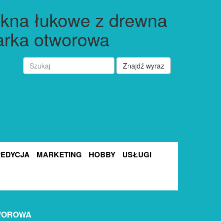
okna łukowe z drewna
larka otworowa
Znajdź wyraz
PEDYCJA
MARKETING
HOBBY
USŁUGI
TWOROWA