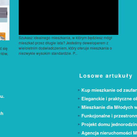
Szukasz idealnego mieszkania, w którym będziesz mógł
mieszkać przez długie lata? Jesteśmy deweloperem z
wieloletnim doświadczeniem, który oferuje mieszkania o
ć się
niezwykle wysokim standardzie. P...
ntów,
Losowe artukuły
Kup mieszkanie od zaufa
u.
Eleganckie i praktyczne 
Mieszkanie dla Młodych 
ch
Funkcjonalne i przestron
Projekt domu jednorodzin
Agencja nieruchomości M