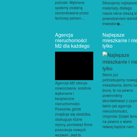
potrzeb. Wybrane
Stosujemy najlepsze
systemy zostaną
materiały, dlatego
zamontowane przez
nasze okna cieszą s
fachowy person...
powodzeniem wśród
inwestor�...
Agencja
Najlepsze
nieruchomości
mieszkanie i ni
M2 dla każdego
tylko
Skoro już
potrzebujemy nowe
Agencja M2 oferuje
mieszkania, domu l
nowoczesne, solidnie
biura, to na pewno
wykonane i
powinniśmy
bezpieczne
skontaktować z czy
nieruchomości.
takim jak agencja
Rzeszów, gdzie
nieruchomości,
znajduje się siedziba,
Ursynów. Dzięki tem
obsługuje różne
na pewno o wiele
rejony, ponieważ firma
łatwiej będzie nam...
poszukuje nowych
wyzwań. Jest to