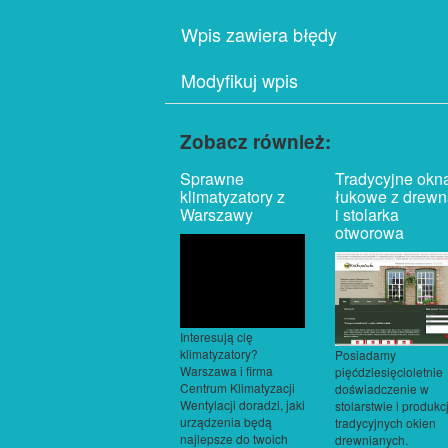
Wpis zawiera błędy
Modyfikuj wpis
Zobacz również:
Sprawne
Tradycyjne okn
klimatyzatory z
łukowe z drewn
Warszawy
i stolarka
otworowa
Interesują cię
klimatyzatory?
Posiadamy
Warszawa i firma
pięćdziesięcioletnie
Centrum Klimatyzacji
doświadczenie w
Wentylacji doradzi, jaki
stolarstwie i produkcj
urządzenia będą
tradycyjnych okien
najlepsze do twoich
drewnianych.