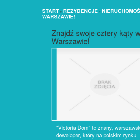
START
REZYDENCJE
NIERUCHOMOŚC
»
»
WARSZAWIE!
Znajdź swoje cztery kąty 
Warszawie!
"Victoria Dom" to znany, warszawsk
deweloper, który na polskim rynku