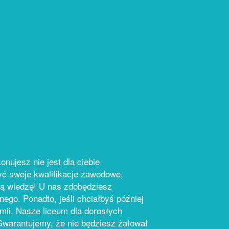
ujesz nie jest dla ciebie
yć swoje kwalifikacje zawodowe,
ją wiedzę! U nas zdobędziesz
ego. Ponadto, jeśli chciałbyś później
emii. Nasze liceum dla dorosłych
! Gwarantujemy, że nie będziesz żałował