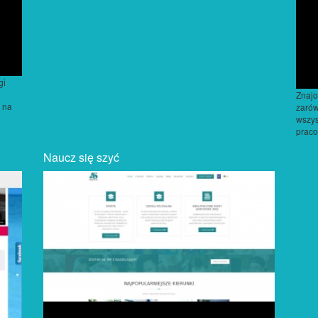
gi
Znaj
e na
zarów
wszys
praco
Naucz się szyć