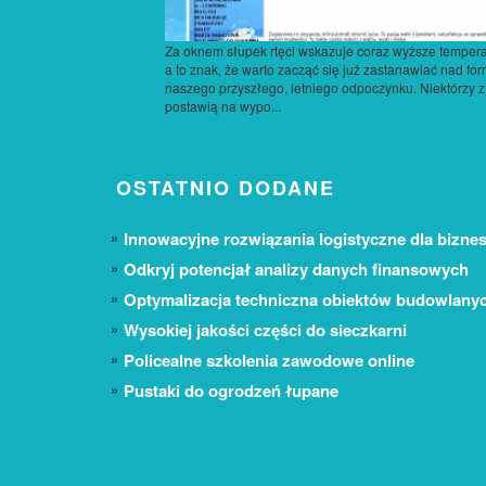
Za oknem słupek rtęci wskazuje coraz wyższe tempera
a to znak, że warto zacząć się już zastanawiać nad fo
naszego przyszłego, letniego odpoczynku. Niektórzy z
postawią na wypo...
OSTATNIO DODANE
Innowacyjne rozwiązania logistyczne dla biznes
Odkryj potencjał analizy danych finansowych
Optymalizacja techniczna obiektów budowlany
Wysokiej jakości części do sieczkarni
Policealne szkolenia zawodowe online
Pustaki do ogrodzeń łupane