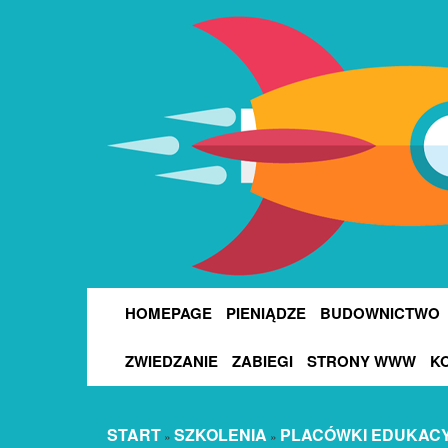
HOMEPAGE
PIENIĄDZE
BUDOWNICTWO
ZWIEDZANIE
ZABIEGI
STRONY WWW
K
START
SZKOLENIA
PLACÓWKI EDUKAC
»
»