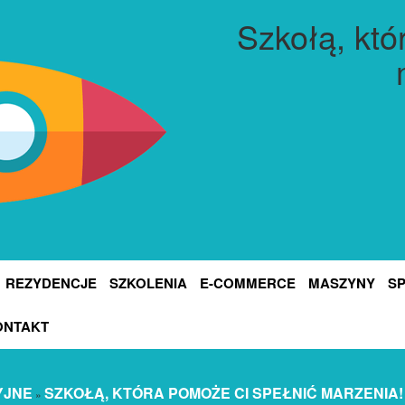
Szkołą, któ
REZYDENCJE
SZKOLENIA
E-COMMERCE
MASZYNY
S
ONTAKT
YJNE
SZKOŁĄ, KTÓRA POMOŻE CI SPEŁNIĆ MARZENIA!
»