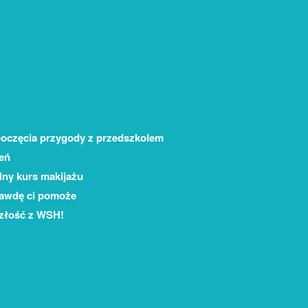
poczęcia przygody z przedszkolem
eń
lny kurs makijażu
rawdę ci pomoże
szłość z WSH!