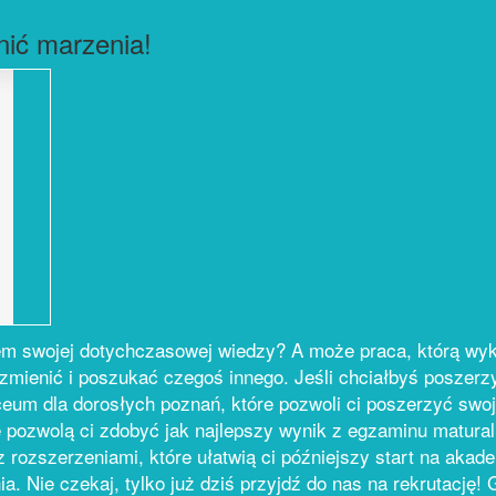
nić marzenia!
m swojej dotychczasowej wiedzy? A może praca, którą wykon
zmienić i poszukać czegoś innego. Jeśli chciałbyś poszerz
iceum dla dorosłych poznań, które pozwoli ci poszerzyć swo
pozwolą ci zdobyć jak najlepszy wynik z egzaminu maturaln
z rozszerzeniami, które ułatwią ci późniejszy start na akad
ia. Nie czekaj, tylko już dziś przyjdź do nas na rekrutację