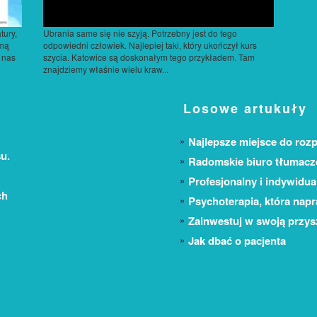
tury,
Ubrania same się nie szyją. Potrzebny jest do tego
rmą
odpowiedni człowiek. Najlepiej taki, który ukończył kurs
 nas
szycia. Katowice są doskonałym tego przykładem. Tam
znajdziemy właśnie wielu kraw...
Losowe artukuły
Najlepsze miejsce do roz
u.
Radomskie biuro tłumacz
Profesjonalny i indywidua
ch
Psychoterapia, która nap
Zainwestuj w swoją przy
Jak dbać o pacjenta