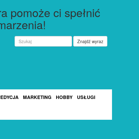
ra pomoże ci spełnić
marzenia!
Znajdź wyraz
PEDYCJA
MARKETING
HOBBY
USŁUGI