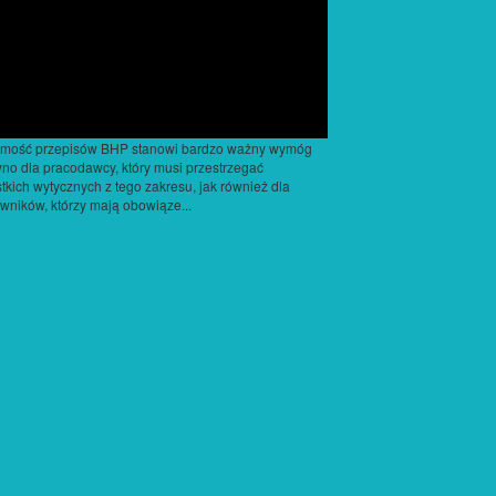
omość przepisów BHP stanowi bardzo ważny wymóg
no dla pracodawcy, który musi przestrzegać
tkich wytycznych z tego zakresu, jak również dla
wników, którzy mają obowiąze...