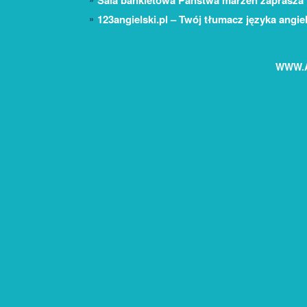
Sala bankietowa Państwa marzeń zaprasza
123angielski.pl – Twój tłumacz języka angie
WWW.