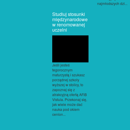
najmłodszych dzi...
Studiuj stosunki
międzynarodowe
w renomowanej
uczelni
Jeśli jesteś
tegorocznym
maturzystą i szukasz
porządnej szkoły
wyższej w stolicy, to
zapoznaj się z
atrakcyjną ofertą AFiB
Vistula. Przekonaj się,
jak wiele może dać
nauka pod okiem
cenion...