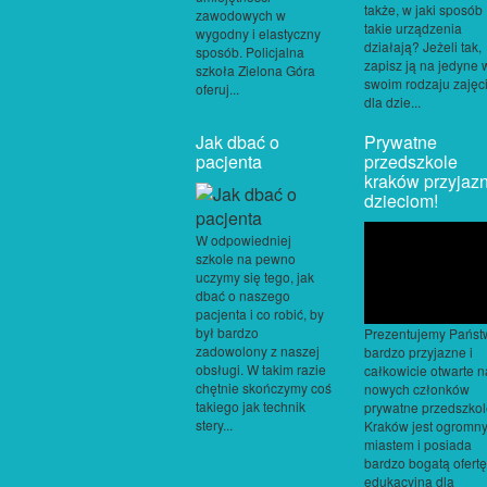
także, w jaki sposób
zawodowych w
takie urządzenia
wygodny i elastyczny
działają? Jeżeli tak,
sposób. Policjalna
zapisz ją na jedyne 
szkoła Zielona Góra
swoim rodzaju zajęc
oferuj...
dla dzie...
Jak dbać o
Prywatne
pacjenta
przedszkole
kraków przyjaz
dzieciom!
W odpowiedniej
szkole na pewno
uczymy się tego, jak
dbać o naszego
pacjenta i co robić, by
był bardzo
Prezentujemy Państ
zadowolony z naszej
bardzo przyjazne i
obsługi. W takim razie
całkowicie otwarte n
chętnie skończymy coś
nowych członków
takiego jak technik
prywatne przedszkol
stery...
Kraków jest ogromn
miastem i posiada
bardzo bogatą ofertę
edukacyjną dla