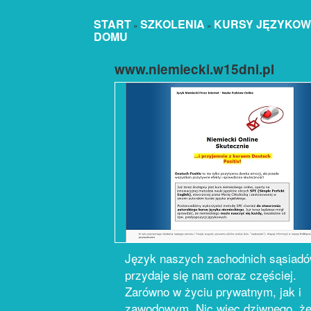
START
SZKOLENIA
KURSY JĘZYKO
»
»
DOMU
www.niemiecki.w15dni.pl
Język naszych zachodnich sąsiad
przydaje się nam coraz częściej.
Zarówno w życiu prywatnym, jak i
zawodowym. Nic więc dziwnego, ż