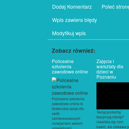
Dodaj Komentarz
Poleć stron
Wpis zawiera błędy
Modyfikuj wpis
Zobacz również:
Policealne
Zajęcia i
szkolenia
warsztaty dla
zawodowe online
dzieci w
Poznaniu
Policealne szkolenia
zawodowe online to
doskonała opcja dla
Twoją pociechę
osób
fascynują roboty?
zainteresowanych
Uwielbia się nimi
rozwijaniem swoich
bawić, ale ciekawa j
umiejętności