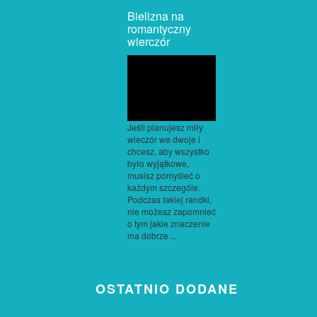
Bielizna na
romantyczny
wierczór
Jeśli planujesz miły
wieczór we dwoje i
chcesz, aby wszystko
było wyjątkowe,
musisz pomyśleć o
każdym szczególe.
Podczas takiej randki,
nie możesz zapomnieć
o tym jakie znaczenie
ma dobrze ...
OSTATNIO DODANE