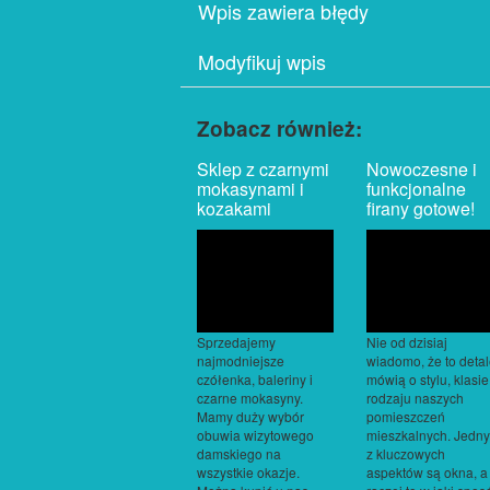
Wpis zawiera błędy
Modyfikuj wpis
Zobacz również:
Sklep z czarnymi
Nowoczesne i
mokasynami i
funkcjonalne
kozakami
firany gotowe!
Sprzedajemy
Nie od dzisiaj
najmodniejsze
wiadomo, że to deta
czółenka, baleriny i
mówią o stylu, klasie 
czarne mokasyny.
rodzaju naszych
Mamy duży wybór
pomieszczeń
obuwia wizytowego
mieszkalnych. Jedn
damskiego na
z kluczowych
wszystkie okazje.
aspektów są okna, a