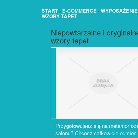
START
E-COMMERCE
WYPOSAŻENIE
»
»
WZORY TAPET
Niepowtarzalne i oryginaln
wzory tapet
Przygotowujesz się na metamorfoz
salonu? Chcesz całkowicie odmieni