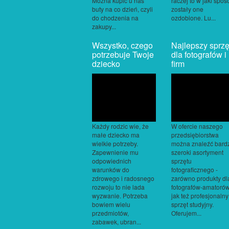
Można kupić u nas
raczej to w jaki spos
buty na co dzień, czyli
zostały one
do chodzenia na
ozdobione. Lu...
zakupy...
Wszystko, czego
Najlepszy sprzę
potrzebuje Twoje
dla fotografów i
dziecko
firm
Każdy rodzic wie, że
W ofercie naszego
małe dziecko ma
przedsiębiorstwa
wielkie potrzeby.
można znaleźć bard
Zapewnienie mu
szeroki asortyment
odpowiednich
sprzętu
warunków do
fotograficznego -
zdrowego i radosnego
zarówno produkty dl
rozwoju to nie lada
fotografów-amatorów
wyzwanie. Potrzeba
jak też profesjonalny
bowiem wielu
sprzęt studyjny.
przedmiotów,
Oferujem...
zabawek, ubran...