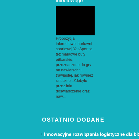
futbolowego
Propozycja
internetowej hurtowni
sportowej YesSport to
też markowe buty
piłkarskie,
przeznaczone do gry
na nawierzchni
trawiastej, jak również
sztucznej. Zdobyte
przez lata
doświadczenie oraz
naw...
OSTATNIO DODANE
Innowacyjne rozwiązania logistyczne dla bi