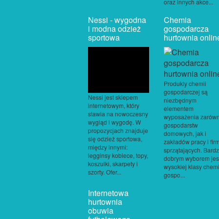
oraz innych akce...
Nessi - wygodna
Chemia
i modna odzież
gospodarcza
sportowa
hurtownia onlin
Produkty chemii
gospodarczej są
Nessi jest sklepem
niezbędnym
internetowym, który
elementem
stawia na nowoczesny
wyposażenia zarów
wygląd i wygodę. W
gospodarstw
propozycjach znajduje
domowych, jak i
się odzież sportowa,
zakładów pracy i fir
między innymi:
sprzątających. Bard
legginsy kobiece, topy,
dobrym wyborem jes
koszulki, skarpety i
wysokiej klasy chem
szorty. Ofer...
gospo...
Internetowa
hurtownia
obuwia