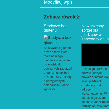
Modyfikuj wpis
Zobacz również:
Słodycze bez
Nowoczesny
glutenu
sprzęt dla
jeźdźców w
sprzedaży onli
Spożywanie glutenu
przez osoby, które
mają na niego
nietolerancję, może
prowadzić do
poważnych zaburzeń
Przedsiębiorstwo o
organizmu, np. bóli
nazwie Jaszym
brzucha. Aby uniknąć
prowadzi internetow
nieprzyjemnych
sklep jeździecki
dolegliwości, warto
działający pod
spożywa...
adresem
Horseheaven.pl. W
ofercie tego sklepu
można znaleźć różn
rodzaje obuwia, ubr