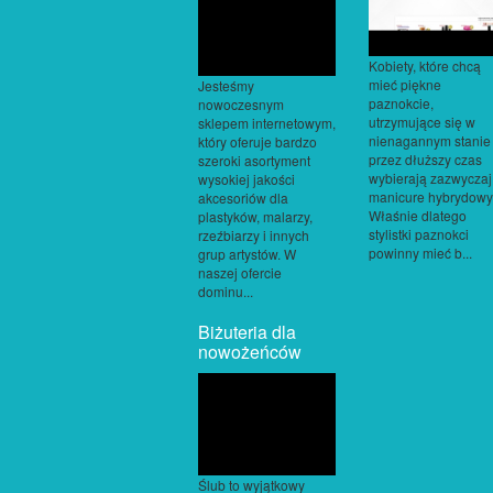
Kobiety, które chcą
mieć piękne
Jesteśmy
paznokcie,
nowoczesnym
utrzymujące się w
sklepem internetowym,
nienagannym stanie
który oferuje bardzo
przez dłuższy czas
szeroki asortyment
wybierają zazwyczaj
wysokiej jakości
manicure hybrydowy
akcesoriów dla
Właśnie dlatego
plastyków, malarzy,
stylistki paznokci
rzeźbiarzy i innych
powinny mieć b...
grup artystów. W
naszej ofercie
dominu...
Biżuteria dla
nowożeńców
Ślub to wyjątkowy