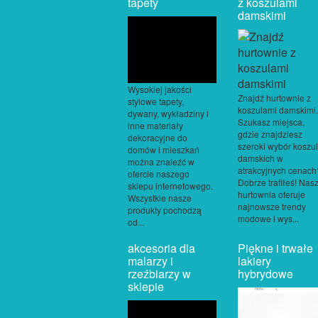
tapety
z koszulami
damskimi
Wysokiej jakości
Znajdź hurtownie z
stylowe tapety,
koszulami damskimi.
dywany, wykładziny i
Szukasz miejsca,
inne materiały
gdzie znajdziesz
dekoracyjne do
szeroki wybór koszul
domów i mieszkań
damskich w
można znaleźć w
atrakcyjnych cenach
ofercie naszego
Dobrze trafiłeś! Nas
sklepu internetowego.
hurtownia oferuje
Wszystkie nasze
najnowsze trendy
produkty pochodzą
modowe i wys...
od...
akcesoria dla
Piękne i trwałe
malarzy i
lakiery
rzeźbiarzy w
hybrydowe
sklepie