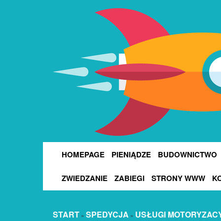
HOMEPAGE
PIENIĄDZE
BUDOWNICTWO
ZWIEDZANIE
ZABIEGI
STRONY WWW
K
START
SPEDYCJA
USŁUGI MOTORYZAC
»
»