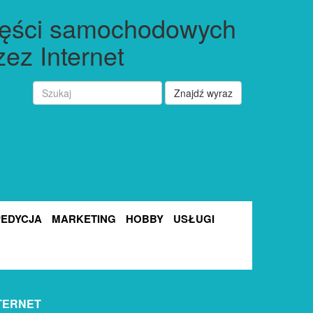
zęści samochodowych
zez Internet
Znajdź wyraz
PEDYCJA
MARKETING
HOBBY
USŁUGI
TERNET