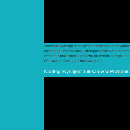
Zaawansowanymi technicznie maszynami budowlany
dysponuje firma Wisiński, oferująca profesjonalne rob
ziemne, z możliwością dojazdu na terenie całego kraju
Oferowane niedrogie i fachowo prz...
Niedrogi wynajem autokarów w Poznaniu