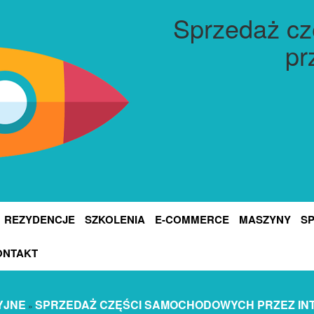
Sprzedaż c
pr
REZYDENCJE
SZKOLENIA
E-COMMERCE
MASZYNY
S
ONTAKT
YJNE
SPRZEDAŻ CZĘŚCI SAMOCHODOWYCH PRZEZ IN
»