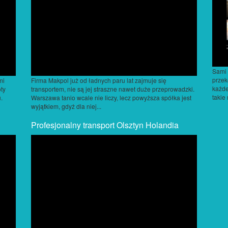
Sami 
przek
mi
Firma Makpol już od ładnych paru lat zajmuje się
każde
oty
transportem, nie są jej straszne nawet duże przeprowadzki.
takie
.
Warszawa tanio wcale nie liczy, lecz powyższa spółka jest
wyjątkiem, gdyż dla niej...
Profesjonalny transport Olsztyn Holandia