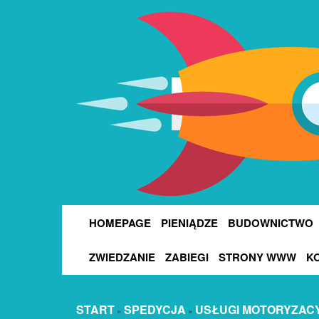
HOMEPAGE
PIENIĄDZE
BUDOWNICTWO
ZWIEDZANIE
ZABIEGI
STRONY WWW
K
START
SPEDYCJA
USŁUGI MOTORYZAC
»
»