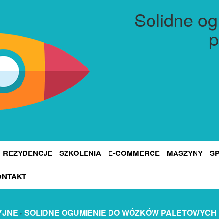
Solidne o
p
REZYDENCJE
SZKOLENIA
E-COMMERCE
MASZYNY
S
ONTAKT
YJNE
SOLIDNE OGUMIENIE DO WÓZKÓW PALETOWYCH
»