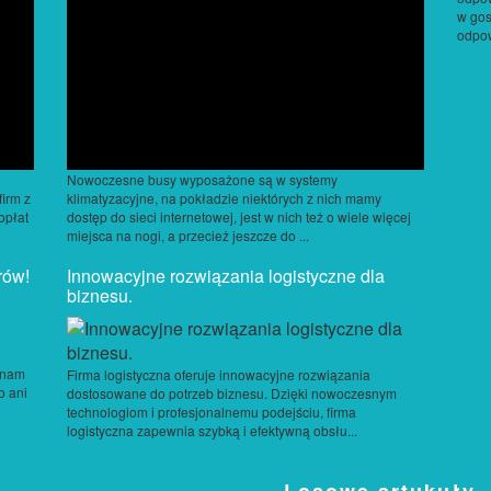
w gos
odpow
Nowoczesne busy wyposażone są w systemy
firm z
klimatyzacyjne, na pokładzie niektórych z nich mamy
opłat
dostęp do sieci internetowej, jest w nich też o wiele więcej
miejsca na nogi, a przecież jeszcze do ...
rów!
Innowacyjne rozwiązania logistyczne dla
biznesu.
y nam
Firma logistyczna oferuje innowacyjne rozwiązania
o ani
dostosowane do potrzeb biznesu. Dzięki nowoczesnym
technologiom i profesjonalnemu podejściu, firma
logistyczna zapewnia szybką i efektywną obsłu...
Losowe artukuły