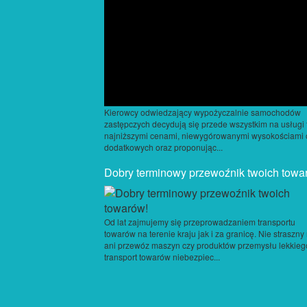
Kierowcy odwiedzający wypożyczalnie samochodów
zastępczych decydują się przede wszystkim na usługi 
najniższymi cenami, niewygórowanymi wysokościami 
dodatkowych oraz proponując...
Dobry terminowy przewoźnik twoich towa
Od lat zajmujemy się przeprowadzaniem transportu
towarów na terenie kraju jak i za granicę. Nie straszn
ani przewóz maszyn czy produktów przemysłu lekkieg
transport towarów niebezpiec...