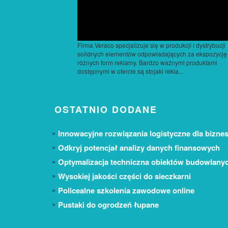
Firma Veraco specjalizuje się w produkcji i dystrybucji
solidnych elementów odpowiadających za ekspozycję
różnych form reklamy. Bardzo ważnymi produktami
dostępnymi w ofercie są stojaki rekla...
OSTATNIO DODANE
Innowacyjne rozwiązania logistyczne dla biznes
Odkryj potencjał analizy danych finansowych
Optymalizacja techniczna obiektów budowlany
Wysokiej jakości części do sieczkarni
Policealne szkolenia zawodowe online
Pustaki do ogrodzeń łupane