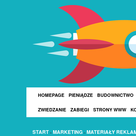
HOMEPAGE
PIENIĄDZE
BUDOWNICTWO
ZWIEDZANIE
ZABIEGI
STRONY WWW
K
START
MARKETING
MATERIAŁY REKLA
»
»