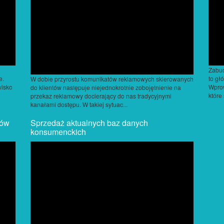
Zabud
e.
to gł
W dobie przyrostu komunikatów reklamowych skierowanych
wisko
Wprow
do klientów następuje niejednokrotnie zobojętnienie na
które
przekaz reklamowy docierający do nas tradycyjnymi
kanałami dostępu. W takiej sytuac...
ków
Sprzedaż aktualnych baz danych
konsumenckich