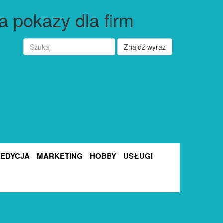
a pokazy dla firm
Znajdź wyraz
PEDYCJA
MARKETING
HOBBY
USŁUGI