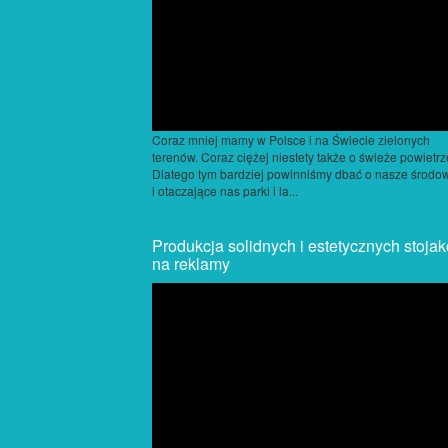
Coraz mniej mamy w Polsce i na Świecie zielonych
terenów. Coraz ciężej niestety także o świeże powietrz
Dlatego tym bardziej powinniśmy dbać o nasze środo
i otaczające nas parki i la...
Produkcja solidnych i estetycznych stoja
na reklamy