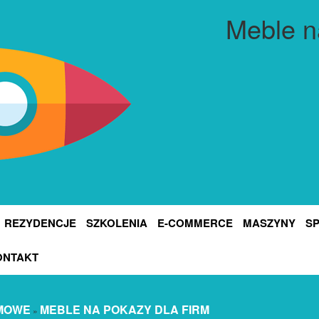
Meble n
REZYDENCJE
SZKOLENIA
E-COMMERCE
MASZYNY
S
ONTAKT
MOWE
MEBLE NA POKAZY DLA FIRM
»