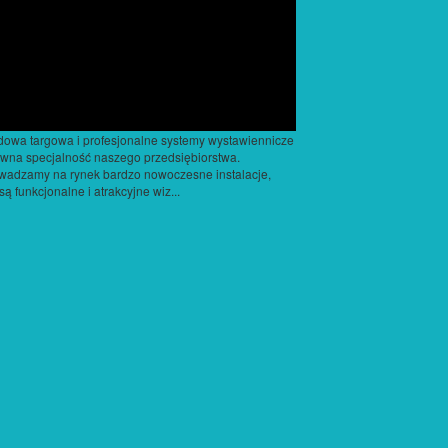
owa targowa i profesjonalne systemy wystawiennicze
ówna specjalność naszego przedsiębiorstwa.
adzamy na rynek bardzo nowoczesne instalacje,
 są funkcjonalne i atrakcyjne wiz...