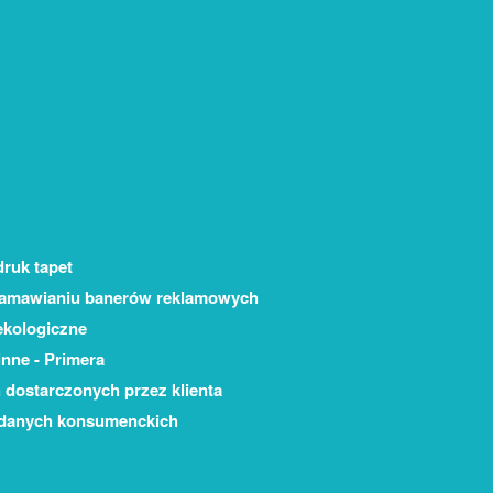
druk tapet
zamawianiu banerów reklamowych
ekologiczne
inne - Primera
 dostarczonych przez klienta
 danych konsumenckich