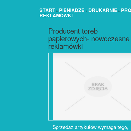
START
PIENIĄDZE
DRUKARNIE
PRO
»
»
»
REKLAMÓWKI
Producent toreb
papierowych- nowoczesne
reklamówki
Sprzedaż artykułów wymaga tego,