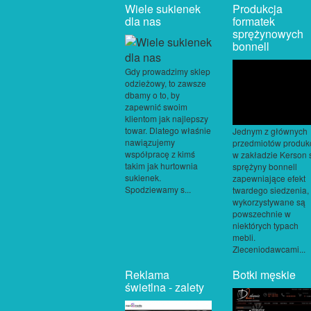
Wiele sukienek
Produkcja
dla nas
formatek
sprężynowych
bonnell
Gdy prowadzimy sklep
odzieżowy, to zawsze
dbamy o to, by
zapewnić swoim
klientom jak najlepszy
towar. Dlatego właśnie
Jednym z głównych
nawiązujemy
przedmiotów produkc
współpracę z kimś
w zakładzie Kerson 
takim jak hurtownia
sprężyny bonnell
sukienek.
zapewniające efekt
Spodziewamy s...
twardego siedzenia,
wykorzystywane są
powszechnie w
niektórych typach
mebli.
Zleceniodawcami...
Reklama
Botki męskie
świetlna - zalety