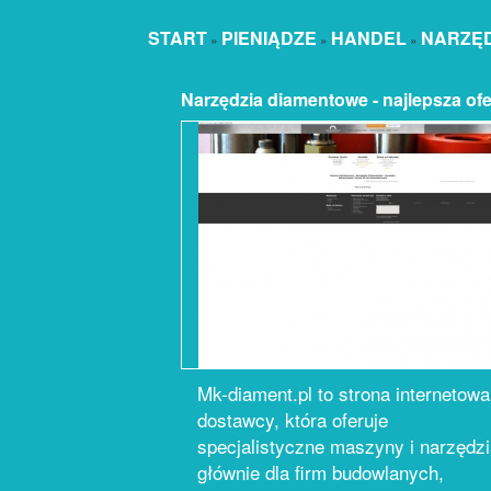
START
PIENIĄDZE
HANDEL
NARZĘD
»
»
»
Narzędzia diamentowe - najlepsza ofe
Mk-diament.pl to strona internetowa
dostawcy, która oferuje
specjalistyczne maszyny i narzędz
głównie dla firm budowlanych,