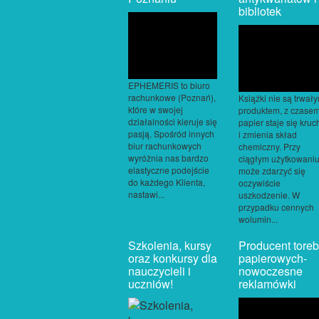
bibliotek
EPHEMERIS to biuro
rachunkowe (Poznań),
Książki nie są trwał
które w swojej
produktem, z czase
działalności kieruje się
papier staje się kruc
pasją. Spośród innych
i zmienia skład
biur rachunkowych
chemiczny. Przy
wyróżnia nas bardzo
ciągłym użytkowani
elastyczne podejście
może zdarzyć się
do każdego Klienta,
oczywiście
nastawi...
uszkodzenie. W
przypadku cennych
wolumin...
Szkolenia, kursy
Producent toreb
oraz konkursy dla
papierowych-
nauczycieli i
nowoczesne
uczniów!
reklamówki