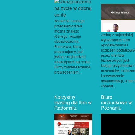
W ofercie naszego
przedsiębiorstwa
można znaleźć
Jedną z najchętniej
różnego rodzaju
wybieranych form
ubezpieczenia.
opodatkowania i
Franczyza, którą
rozliczeń podatkowy
proponujemy, jest
przez klientów
jedną z najbardziej
biznesowych jest
atrakcyjnych na rynku.
księga przychodów i
Firmy zainteresowane
rozchodów, rozliczen
prowadzeniem...
i prowadzenie
dokumentacji, o taki
charakt...
Korzystny
Biuro
leasing dla firm w
rachunkowe w
Radomsku
Poznaniu