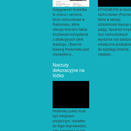
Księgowość Kukiełka
EPHEMERIS to biur
to znane i cenione
rachunkowe (Poznań
biuro rachunkowe w
które w swojej
Radomsku, które
działalności kieruje 
oferuje klientom także
pasją. Spośród inny
możliwość korzystania
biur rachunkowych
z atrakcyjnych ofert
wyróżnia nas bardzo
leasingu. Obecnie
elastyczne podejści
leasing Radomsko jest
do każdego Klienta,
niezwykle p...
nastawi...
Narzuty
dekoracyjne na
łóżko
Hotelowy pokój musi
być miejscem
przytulnym, niełatwo
do tego doprowadzić,
gdy zabraknie w nim