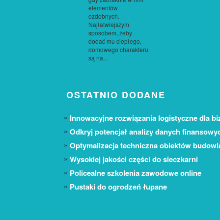
elementów
ozdobnych.
Najłatwiejszym
sposobem, żeby
dodać mu ciepłego,
domowego charakteru
są na...
OSTATNIO DODANE
Innowacyjne rozwiązania logistyczne dla bi
Odkryj potencjał analizy danych finansowy
Optymalizacja techniczna obiektów budow
Wysokiej jakości części do sieczkarni
Policealne szkolenia zawodowe online
Pustaki do ogrodzeń łupane