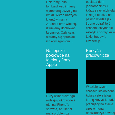
posiada dom
Działamy, jako
jednorodzinny. Ci,
lombard web i mamy
którzy są właściciel
wyrobioną pozycję na
takiego obiektu na
rynku. Wśród naszych
pewno wiedza jak
klientów mamy
trudne potrafi być
zaufanie oraz wiedzą,
czasem utrzymanie
iż umiemy dochować
estetyki i porządku w
tajemnicy. Cały czas
takiej budowli.
staramy się sprostać
Czasem p...
ich wymaganiom ...
Najlepsze
Korzyść
pokrowce na
pracownicza
telefony firmy
Apple
W dzisiejszych
czasach słowo benef
kojarzy się z jakąś
Duży wybór różnego
formą korzyści. Ludz
rodzaju pokrowców i
pracujący na etacie
etui na iPhone"a
często mogą
sprawia, że klienci
doświadczyć pewne
mają problem ze