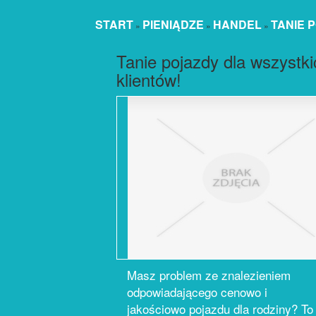
START
PIENIĄDZE
HANDEL
TANIE 
»
»
»
Tanie pojazdy dla wszystki
klientów!
Masz problem ze znalezieniem
odpowiadającego cenowo i
jakościowo pojazdu dla rodziny? To