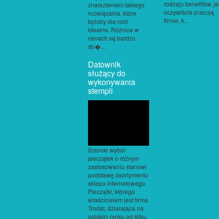
rodzaju benefitów, je
znalezieniem takiego
oczywiście pracują
rozwiązania, które
firmie, k...
byłoby dla nich
idealne. Różnice w
cenach są bardzo
du�...
Datownik
służący do
wykonywania
stempli
Szeroki wybór
pieczątek o różnym
zastosowaniu stanowi
podstawę asortymentu
sklepu internetowego
Pieczątki, którego
właścicielem jest firma
Trodat, działająca na
polskim rynku od kilku