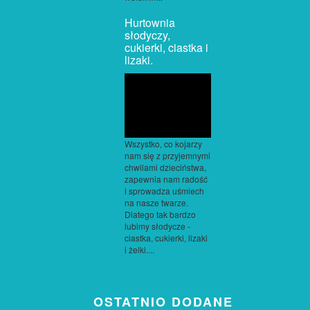
Hurtownia
słodyczy,
cukierki, ciastka i
lizaki.
Wszystko, co kojarzy
nam się z przyjemnymi
chwilami dzieciństwa,
zapewnia nam radość
i sprowadza uśmiech
na nasze twarze.
Dlatego tak bardzo
lubimy słodycze -
ciastka, cukierki, lizaki
i żelki....
OSTATNIO DODANE