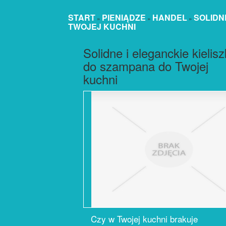
START
PIENIĄDZE
HANDEL
SOLIDN
»
»
»
TWOJEJ KUCHNI
Solidne i eleganckie kielisz
do szampana do Twojej
kuchni
Czy w Twojej kuchni brakuje