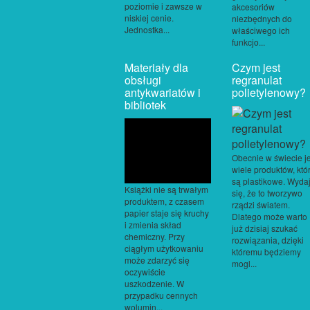
poziomie i zawsze w
akcesoriów
niskiej cenie.
niezbędnych do
Jednostka...
właściwego ich
funkcjo...
Materiały dla
Czym jest
obsługi
regranulat
antykwariatów i
polietylenowy?
bibliotek
Obecnie w świecie je
wiele produktów, któ
są plastikowe. Wyda
Książki nie są trwałym
się, że to tworzywo
produktem, z czasem
rządzi światem.
papier staje się kruchy
Dlatego może warto
i zmienia skład
już dzisiaj szukać
chemiczny. Przy
rozwiązania, dzięki
ciągłym użytkowaniu
któremu będziemy
może zdarzyć się
mogl...
oczywiście
uszkodzenie. W
przypadku cennych
wolumin...