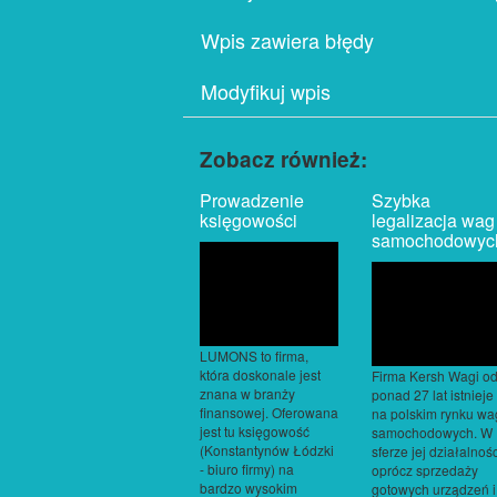
Wpis zawiera błędy
Modyfikuj wpis
Zobacz również:
Prowadzenie
Szybka
księgowości
legalizacja wag
samochodowyc
LUMONS to firma,
która doskonale jest
Firma Kersh Wagi o
znana w branży
ponad 27 lat istnieje
finansowej. Oferowana
na polskim rynku wa
jest tu księgowość
samochodowych. W
(Konstantynów Łódzki
sferze jej działalnośc
- biuro firmy) na
oprócz sprzedaży
bardzo wysokim
gotowych urządzeń i