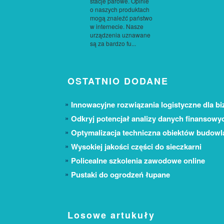
stacje parowe. Opinie
o naszych produktach
mogą znaleźć państwo
w internecie. Nasze
urządzenia uznawane
są za bardzo fu...
OSTATNIO DODANE
Innowacyjne rozwiązania logistyczne dla bi
Odkryj potencjał analizy danych finansowy
Optymalizacja techniczna obiektów budow
Wysokiej jakości części do sieczkarni
Policealne szkolenia zawodowe online
Pustaki do ogrodzeń łupane
Losowe artukuły