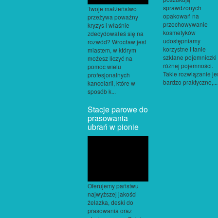
sprawdzonych
Twoje małżeństwo
opakowań na
przeżywa poważny
przechowywanie
kryzys i właśnie
kosmetyków
zdecydowałeś się na
udostępniamy
rozwód? Wrocław jest
korzystne i tanie
miastem, w którym
szklane pojemniczki
możesz liczyć na
różnej pojemności.
pomoc wielu
Takie rozwiązanie je
profesjonalnych
bardzo praktyczne,...
kancelarii, które w
sposób k...
Stacje parowe do
prasowania
ubrań w pionie
Oferujemy państwu
najwyższej jakości
żelazka, deski do
prasowania oraz