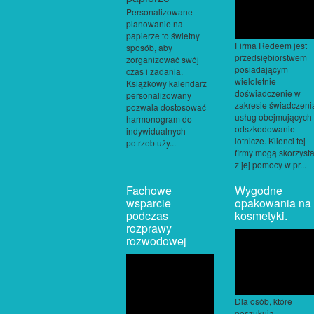
Personalizowane
planowanie na
papierze to świetny
Firma Redeem jest
sposób, aby
przedsiębiorstwem
zorganizować swój
posiadającym
czas i zadania.
wieloletnie
Książkowy kalendarz
doświadczenie w
personalizowany
zakresie świadczeni
pozwala dostosować
usług obejmujących
harmonogram do
odszkodowanie
indywidualnych
lotnicze. Klienci tej
potrzeb uży...
firmy mogą skorzyst
z jej pomocy w pr...
Fachowe
Wygodne
wsparcie
opakowania na
podczas
kosmetyki.
rozprawy
rozwodowej
Dla osób, które
poszukują