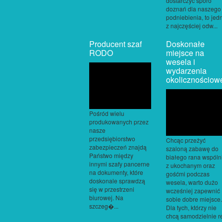
dostarczyć sporo
doznań dla naszego
podniebienia, to jed
z najczęściej odw...
Producent szaf
Doskonałe
RODO
miejsce na
wesela i
wydarzenia
okolicznościow
Pośród wielu
produkowanych przez
nasze
przedsiębiorstwo
Chcąc przeżyć
zabezpieczeń znajdą
szaloną zabawę do
Państwo między
białego rana wspóln
innymi szafy pancerne
z ukochanym oraz
na dokumenty, które
gośćmi podczas
doskonale sprawdzą
wesela, warto dużo
się w przestrzeni
wcześniej zapewnić
biurowej. Na
sobie dobre miejsce.
szczeg�...
Dla tych, którzy nie
chcą samodzielnie re