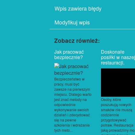
Wpis zawiera błędy
Modyfikuj wpis
Zobacz również:
Jak pracować
Doskonałe
bezpiecznie?
posiłki w nasze
restauracji.
Bezpieczeństwo w
pracy, musi być
zawsze na pierwszym
miejscu. Dlatego warto
Osoby, które
jest znać metody na
poszukują nowych
odpowiednie
smaków nie muszą
wykonywanie swoich
codziennie
działań i zdecydować
przygotowywać
się na pewne
potraw. Restauracja
szkolenia i wdrażanie
jaką prowadzimy mo
tych meto...