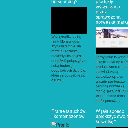
outsourcing?
produkty
wytwarzane
przez
sprawdzoną
norweską mark
W przypadku dużej
firmy, która w dość
szybkim tempie się
rozwija i rozrasta,
niekiedy ciężko jest
Farby jotun to wysok
nadążyć i połączyć ze
jakości artykuły, któr
sobą budowę
produkowane są prz
dodatkowych działów,
doświadczoną,
które są potrzebne do
sprawdzoną, a co
dalsze...
ważniejsze bardzo
cenioną norweską
markę, jaką jest Jotu
Wspomniana firma
może pochwa...
Pranie fartuchów
W jaki sposób
i kombinezonów
upiększyć swoj
koszulkę?