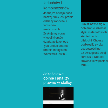
Jedną ze specjalności
naszej firmy jest pranie
odzieży roboczej i
Lubisz bawić się w
fartuchów
dobieranie wzorów,
medycznych.
styli i materiałów dla
Zyskujemy coraz
siebie i twoich
więcej klientów
bliskich? Chcesz
działając jako tego
podkreślić swoją
typu profesjonalna
osobowość lub
pralnia medyczna.
dziewczęcość swej
Warszawa jest n...
córeczki? Dodatki
krawieckie w postaci
term...
Jakościowe
opinie i analizy
prawne w stolicy