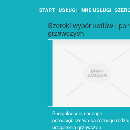
START
USŁUGI
INNE USŁUGI
SZERO
»
»
»
Szeroki wybór kotłów i po
grzewczych
Specjalnością naszego
przedsiębiorstwa są różnego rodzaj
urządzenia grzewcze i