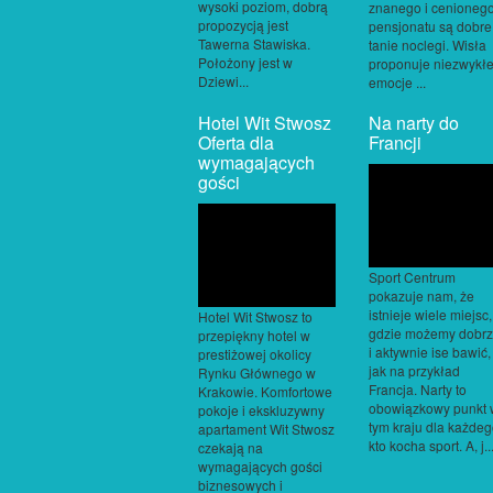
wysoki poziom, dobrą
znanego i cenioneg
propozycją jest
pensjonatu są dobre 
Tawerna Stawiska.
tanie noclegi. Wisła
Położony jest w
proponuje niezwykł
Dziewi...
emocje ...
Hotel Wit Stwosz
Na narty do
Oferta dla
Francji
wymagających
gości
Sport Centrum
pokazuje nam, że
istnieje wiele miejsc,
Hotel Wit Stwosz to
gdzie możemy dobr
przepiękny hotel w
i aktywnie ise bawić,
prestiżowej okolicy
jak na przykład
Rynku Głównego w
Francja. Narty to
Krakowie. Komfortowe
obowiązkowy punkt 
pokoje i ekskluzywny
tym kraju dla każdeg
apartament Wit Stwosz
kto kocha sport. A, j..
czekają na
wymagających gości
biznesowych i