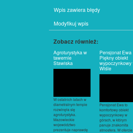
Wpis zawiera błędy
Modyfikuj wpis
Zobacz również:
Agroturystyka w
Pensjonat Ewa
tawernie
Piękny obiekt
Stawiska
wypoczynkowy
Wiśle
W ostatnich latach w
diametralnym tempie
Pensjonat Ewa to
rozwinęła się
komfortowy obiekt
agroturystyka.
wypoczynkowy w
Mazowieckie
górach, w którym
województwo
panuje znakomita
prezentuje naprawdę
atmosfera. W ofercie