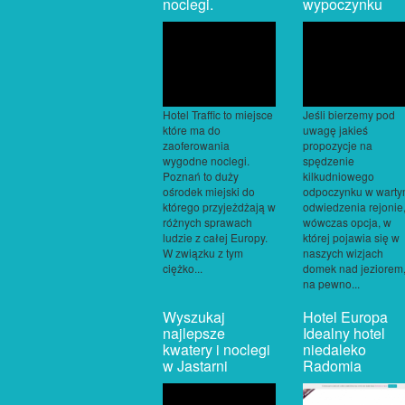
noclegi.
wypoczynku
Hotel Traffic to miejsce
Jeśli bierzemy pod
które ma do
uwagę jakieś
zaoferowania
propozycje na
wygodne noclegi.
spędzenie
Poznań to duży
kilkudniowego
ośrodek miejski do
odpoczynku w wart
którego przyjeżdżają w
odwiedzenia rejonie
różnych sprawach
wówczas opcja, w
ludzie z całej Europy.
której pojawia się w
W związku z tym
naszych wizjach
ciężko...
domek nad jeziorem
na pewno...
Wyszukaj
Hotel Europa
najlepsze
Idealny hotel
kwatery i noclegi
niedaleko
w Jastarni
Radomia