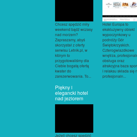
Chcesz spędzić miły
Hotel Europa to
weekend bądź wczasy
ekskluzywny obiekt
nad morzem?
wypoczynkowy u
Zapraszamy, abyś
podnóży Gór
skorzystał z oferty
Świętokrzyskich.
serwisu Letnik.pl, w
Czterogwiazdkowe
którym to
wnętrza, profesjonal
przygotowaliśmy dla
obsługa oraz
Ciebie bogatą ofertą
atrakcyjna baza spor
kwater do
i relaksu składa się 
zarezerwowania. To...
profesjonaln...
Piękny i
elegancki hotel
nad jeziorem
Jeżeli chcesz spędzić