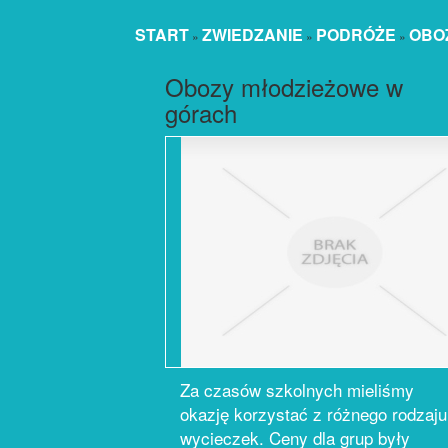
START
ZWIEDZANIE
PODRÓŻE
OBO
»
»
»
Obozy młodzieżowe w
górach
Za czasów szkolnych mieliśmy
okazję korzystać z różnego rodzaju
wycieczek. Ceny dla grup były