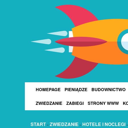
HOMEPAGE
PIENIĄDZE
BUDOWNICTWO
ZWIEDZANIE
ZABIEGI
STRONY WWW
K
START
ZWIEDZANIE
HOTELE I NOCLEGI
»
»