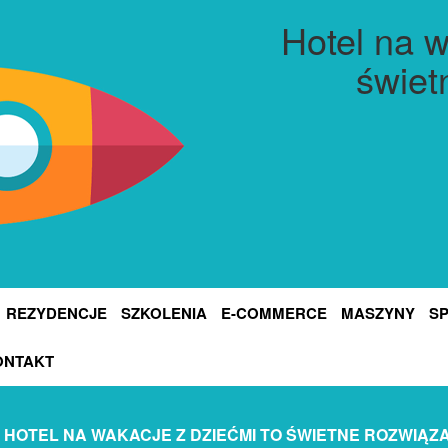
Hotel na w
świet
REZYDENCJE
SZKOLENIA
E-COMMERCE
MASZYNY
S
ONTAKT
HOTEL NA WAKACJE Z DZIEĆMI TO ŚWIETNE ROZWIĄZ
»