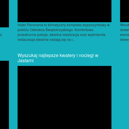
Hotel Panorama to klimatyczny kompleks wypoczynkowy w
Wood 
pobliżu Ostrowca Świętokrzyskiego. Komfortowe,
doświ
przestronne pokoje, świetna lokalizacja oraz wyśmienita
eleme
li
restauracja idealnie nadają się na i...
drewn
Wyszukaj najlepsze kwatery i noclegi w
Jastarni