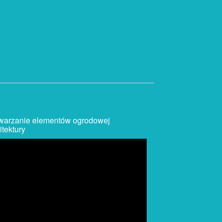
warzanie elementów ogrodowej
itektury