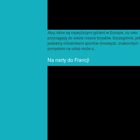
Alpy, które są najwyższymi górami w Europie, co roku
przyciągają do siebie rzesze turystów. Szczególnie, jeś
jesteśmy miłośnikami sportów zimowych, znakomitym
pomysłem na urlop może o...
Na narty do Francji