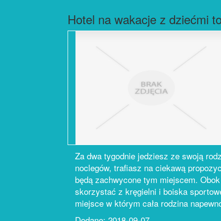
Hotel na wakacje z dziećmi t
Za dwa tygodnie jedziesz ze swoją rodz
noclegów, trafiasz na ciekawą propozycj
będą zachwycone tym miejscem. Obok ho
skorzystać z kręgielni i boiska sporto
miejsce w którym cała rodzina napewno
Dodane: 2018-09-07