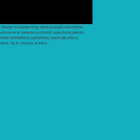
Design to nazwa firmy, która posiada wieloletnie
adczenie w zakresie produkcji najwyższej jakości
ntów architektury ogrodowej, takich jak altany
iane. Są to miejsca, w który...