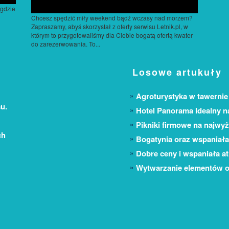
 gdzie
Chcesz spędzić miły weekend bądź wczasy nad morzem?
Zapraszamy, abyś skorzystał z oferty serwisu Letnik.pl, w
którym to przygotowaliśmy dla Ciebie bogatą ofertą kwater
do zarezerwowania. To...
Losowe artukuły
Agroturystyka w tawernie
u.
Hotel Panorama Idealny n
Pikniki firmowe na najwy
ch
Bogatynia oraz wspaniała 
Dobre ceny i wspaniała a
Wytwarzanie elementów o