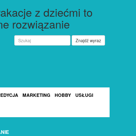
akacje z dziećmi to
ne rozwiązanie
Znajdź wyraz
PEDYCJA
MARKETING
HOBBY
USŁUGI
ANIE