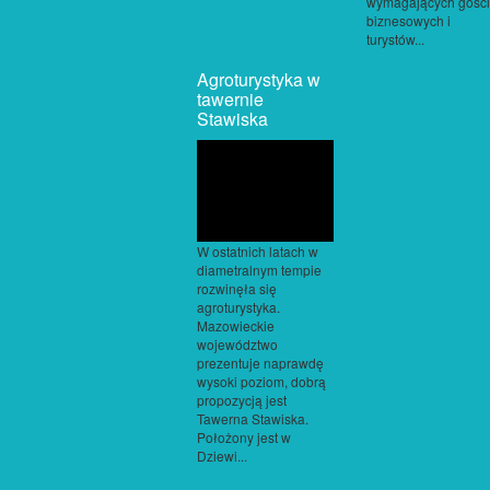
wymagających gości
biznesowych i
turystów...
Agroturystyka w
tawernie
Stawiska
W ostatnich latach w
diametralnym tempie
rozwinęła się
agroturystyka.
Mazowieckie
województwo
prezentuje naprawdę
wysoki poziom, dobrą
propozycją jest
Tawerna Stawiska.
Położony jest w
Dziewi...