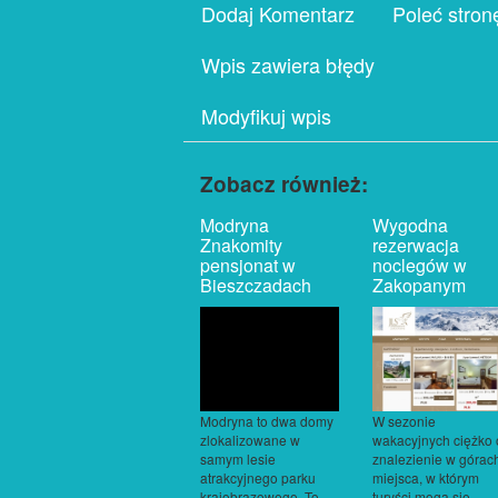
Dodaj Komentarz
Poleć stron
Wpis zawiera błędy
Modyfikuj wpis
Zobacz również:
Modryna
Wygodna
Znakomity
rezerwacja
pensjonat w
noclegów w
Bieszczadach
Zakopanym
Modryna to dwa domy
W sezonie
zlokalizowane w
wakacyjnych ciężko 
samym lesie
znalezienie w górac
atrakcyjnego parku
miejsca, w którym
krajobrazowego. To
turyści mogą się