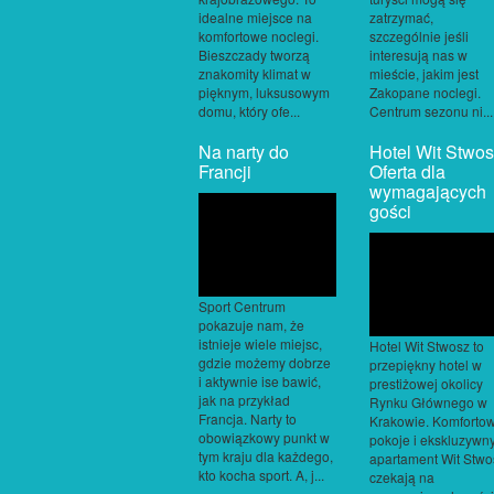
idealne miejsce na
zatrzymać,
komfortowe noclegi.
szczególnie jeśli
Bieszczady tworzą
interesują nas w
znakomity klimat w
mieście, jakim jest
pięknym, luksusowym
Zakopane noclegi.
domu, który ofe...
Centrum sezonu ni...
Na narty do
Hotel Wit Stwo
Francji
Oferta dla
wymagających
gości
Sport Centrum
pokazuje nam, że
istnieje wiele miejsc,
Hotel Wit Stwosz to
gdzie możemy dobrze
przepiękny hotel w
i aktywnie ise bawić,
prestiżowej okolicy
jak na przykład
Rynku Głównego w
Francja. Narty to
Krakowie. Komforto
obowiązkowy punkt w
pokoje i ekskluzywn
tym kraju dla każdego,
apartament Wit Stwo
kto kocha sport. A, j...
czekają na