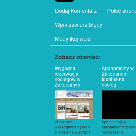
Dodaj Komentarz
Poleć stron
Wpis zawiera błędy
Modyfikuj wpis
Zobacz również:
Wygodna
Apartamenty w
rezerwacja
Zakopanem
noclegów w
Idealne na
Zakopanym
nocleg
W sezonie
Apartamenty w
wakacyjnych ciężko o
Zakopanem to piękn
znalezienie w górach
nowocześnie