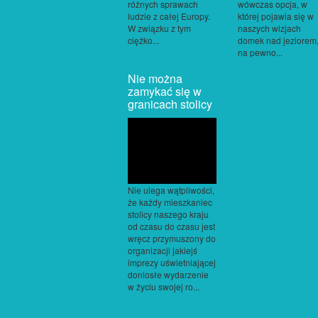
różnych sprawach
wówczas opcja, w
ludzie z całej Europy.
której pojawia się w
W związku z tym
naszych wizjach
ciężko...
domek nad jeziorem
na pewno...
Nie można
zamykać się w
granicach stolicy
Nie ulega wątpliwości,
że każdy mieszkaniec
stolicy naszego kraju
od czasu do czasu jest
wręcz przymuszony do
organizacji jakiejś
imprezy uświetniającej
doniosłe wydarzenie
w życiu swojej ro...