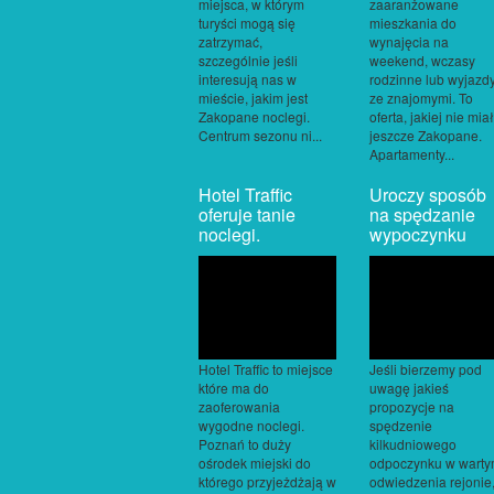
miejsca, w którym
zaaranżowane
turyści mogą się
mieszkania do
zatrzymać,
wynajęcia na
szczególnie jeśli
weekend, wczasy
interesują nas w
rodzinne lub wyjazd
mieście, jakim jest
ze znajomymi. To
Zakopane noclegi.
oferta, jakiej nie mia
Centrum sezonu ni...
jeszcze Zakopane.
Apartamenty...
Hotel Traffic
Uroczy sposób
oferuje tanie
na spędzanie
noclegi.
wypoczynku
Hotel Traffic to miejsce
Jeśli bierzemy pod
które ma do
uwagę jakieś
zaoferowania
propozycje na
wygodne noclegi.
spędzenie
Poznań to duży
kilkudniowego
ośrodek miejski do
odpoczynku w wart
którego przyjeżdżają w
odwiedzenia rejonie