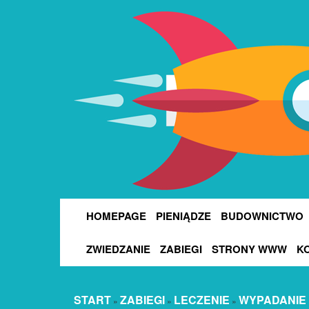
HOMEPAGE
PIENIĄDZE
BUDOWNICTWO
ZWIEDZANIE
ZABIEGI
STRONY WWW
K
START
ZABIEGI
LECZENIE
WYPADANIE 
»
»
»