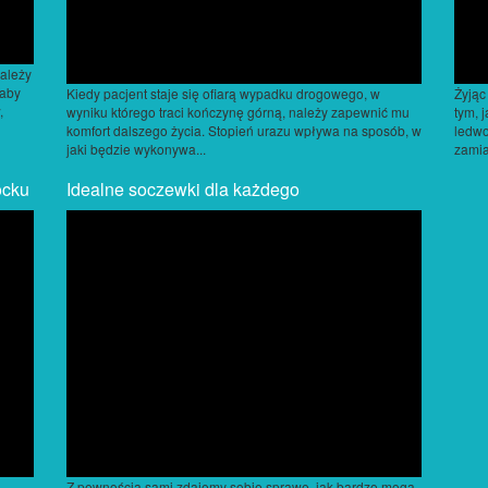
ależy
 aby
Kiedy pacjent staje się ofiarą wypadku drogowego, w
Żyjąc
,
wyniku którego traci kończynę górną, należy zapewnić mu
tym, 
komfort dalszego życia. Stopień urazu wpływa na sposób, w
ledwo
jaki będzie wykonywa...
zamia
ocku
Idealne soczewki dla każdego
Z pewnością sami zdajemy sobie sprawę, jak bardzo mogą