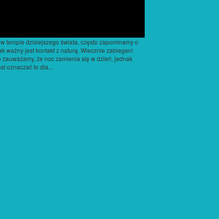
 w tempie dzisiejszego świata, często zapominamy o
jak ważny jest kontakt z naturą. Wiecznie zabiegani
 zauważamy, że noc zamienia się w dzień, jednak
st oznaczać to dla...