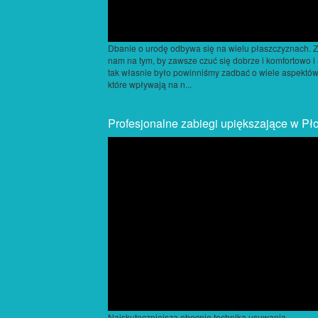
Dbanie o urodę odbywa się na wielu płaszczyznach. Z
nam na tym, by zawsze czuć się dobrze i komfortowo i
tak własnie było powinniśmy zadbać o wiele aspektów
które wpływają na n...
Profesjonalne zabiegi upiększające w Pł
Najskuteczniejszą obecnie techniką usuwania