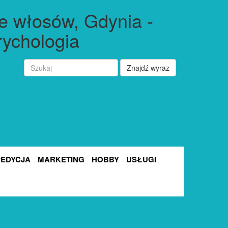
 włosów, Gdynia -
rychologia
Znajdź wyraz
PEDYCJA
MARKETING
HOBBY
USŁUGI