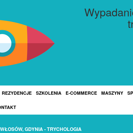
Wypadanie
t
REZYDENCJE
SZKOLENIA
E-COMMERCE
MASZYNY
S
ONTAKT
WŁOSÓW, GDYNIA - TRYCHOLOGIA