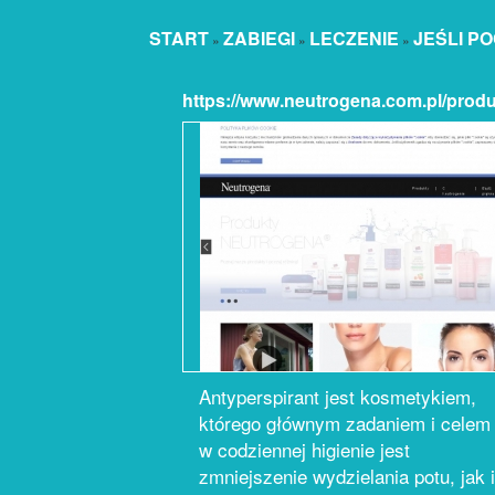
START
ZABIEGI
LECZENIE
JEŚLI PO
»
»
»
https://www.neutrogena.com.pl/produ
Antyperspirant jest kosmetykiem,
którego głównym zadaniem i celem
w codziennej higienie jest
zmniejszenie wydzielania potu, jak i