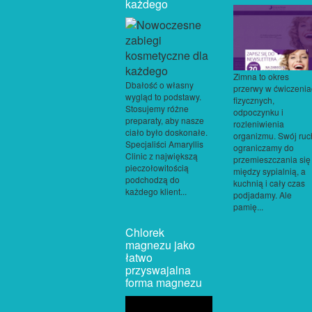
każdego
Zimna to okres
Dbałość o własny
przerwy w ćwiczeni
wygląd to podstawy.
fizycznych,
Stosujemy różne
odpoczynku i
preparaty, aby nasze
rozleniwienia
ciało było doskonałe.
organizmu. Swój ruc
Specjaliści Amaryllis
ograniczamy do
Clinic z największą
przemieszczania się
pieczołowitością
między sypialnią, a
podchodzą do
kuchnią i cały czas
każdego klient...
podjadamy. Ale
pamię...
Chlorek
magnezu jako
łatwo
przyswajalna
forma magnezu