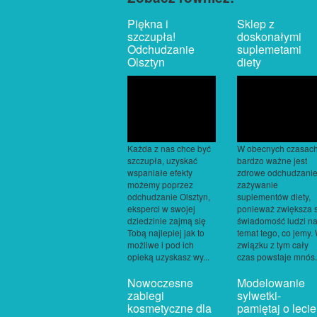
Piękna i
Sklep z
szczupła!
doskonałymi
Odchudzanie
suplemetami
Olsztyn
diety
Każda z nas chce być
W obecnych czasac
szczupła, uzyskać
bardzo ważne jest
wspaniałe efekty
zdrowe odchudzanie
możemy poprzez
zażywanie
odchudzanie Olsztyn,
suplementów diety,
eksperci w swojej
ponieważ zwiększa 
dziedzinie zajmą się
świadomość ludzi n
Tobą najlepiej jak to
temat tego, co jemy.
możliwe i pod ich
związku z tym cały
opieką uzyskasz wy...
czas powstaje mnós.
Nowoczesne
Modelowanie
zabiegi
sylwetki-
kosmetyczne dla
pamiętaj o lecie