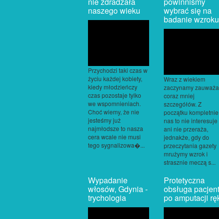
nie zdradzała
powinniśmy
naszego wieku
wybrać się na
badanie wzrok
Przychodzi taki czas w
życiu każdej kobiety,
Wraz z wiekiem
kiedy młodzieńczy
zaczynamy zauważa
czas pozostaje tylko
coraz mniej
we wspomnieniach.
szczegółów. Z
Choć wiemy, że nie
początku kompletnie
jesteśmy już
nas to nie interesuje
najmłodsze to nasza
ani nie przeraża,
cera wcale nie musi
jednakże, gdy do
tego sygnalizowa�...
przeczytania gazety
mrużymy wzrok i
strasznie meczą s...
Wypadanie
Protetyczna
włosów, Gdynia -
obsługa pacjen
trychologia
po amputacji ręk