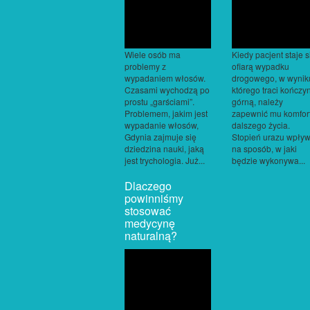
Wiele osób ma
Kiedy pacjent staje s
problemy z
ofiarą wypadku
wypadaniem włosów.
drogowego, w wynik
Czasami wychodzą po
którego traci kończy
prostu „garściami”.
górną, należy
Problemem, jakim jest
zapewnić mu komfor
wypadanie włosów,
dalszego życia.
Gdynia zajmuje się
Stopień urazu wpły
dziedzina nauki, jaką
na sposób, w jaki
jest trychologia. Już...
będzie wykonywa...
Dlaczego
powinniśmy
stosować
medycynę
naturalną?