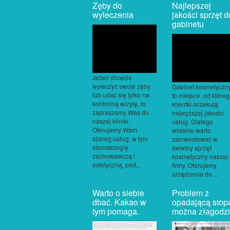
Zęby do
Najlepszej
wyleczenia
jakości sprzęt d
gabinetu
Jeżeli chcecie
wyleczyć swoje zęby
Gabinet kosmetyczn
lub udać się tylko na
to miejsce, od które
kontrolną wizytę, to
klientki oczekują
zapraszamy Was do
najwyższej jakości
naszej kliniki.
usług. Dlatego
Oferujemy Wam
właśnie warto
szereg usług, w tym
zainwestować w
stomatologię
świetny sprzęt
zachowawczą i
kosmetyczny naszej
estetyczną, prot...
firmy. Oferujemy
urządzenia do ...
Warto o siebie
Problem z
dbać. Kakao w
opadającą stop
tym pomaga.
można złagodzi