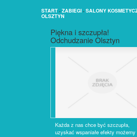
START
ZABIEGI
SALONY KOSMETYC
»
»
OLSZTYN
Piękna i szczupła!
Odchudzanie Olsztyn
Każda z nas chce być szczupła,
uzyskać wspaniałe efekty możemy