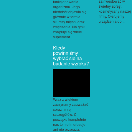
zainwestować w
funkcjonowania
świetny sprzęt
organizmu. Jego
kosmetyczny naszej
niedobór objawia się
firmy. Oferujemy
głównie w formie
urządzenia do ...
skurczy mięśni oraz
zmęczenia. Na rynku
znajduje się wiele
suplement...
Kiedy
powinniśmy
wybrać się na
badanie wzroku?
Wraz z wiekiem
zaczynamy zauważać
coraz mniej
szczegółów. Z
początku kompletnie
nas to nie interesuje
ani nie przeraża,