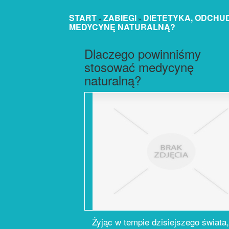
START
ZABIEGI
DIETETYKA, ODCHU
»
»
MEDYCYNĘ NATURALNĄ?
Dlaczego powinniśmy
stosować medycynę
naturalną?
Żyjąc w tempie dzisiejszego świata,