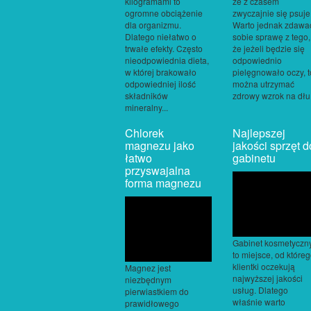
kilogramami to
że z czasem
ogromne obciążenie
zwyczajnie się psuje
dla organizmu.
Warto jednak zdawa
Dlatego niełatwo o
sobie sprawę z tego,
trwałe efekty. Często
że jeżeli będzie się
nieodpowiednia dieta,
odpowiednio
w której brakowało
pielęgnowało oczy, t
odpowiedniej ilość
można utrzymać
składników
zdrowy wzrok na dłu.
mineralny...
Chlorek
Najlepszej
magnezu jako
jakości sprzęt d
łatwo
gabinetu
przyswajalna
forma magnezu
Gabinet kosmetyczn
to miejsce, od które
klientki oczekują
Magnez jest
najwyższej jakości
niezbędnym
usług. Dlatego
pierwiastkiem do
właśnie warto
prawidłowego