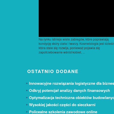
Na rynku istnieje wiele zabiegów, które poprawiają
kondycję skóry ciała i twarzy. Kosmetologia jest dziedz
która stale się rozwija, ponieważ pojawia się
zapotrzebowanie wśród kobiet, ...
OSTATNIO DODANE
Innowacyjne rozwiązania logistyczne dla biznes
Odkryj potencjał analizy danych finansowych
Optymalizacja techniczna obiektów budowlany
Wysokiej jakości części do sieczkarni
Policealne szkolenia zawodowe online