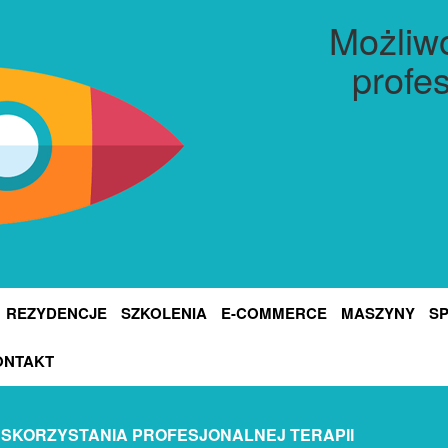
Możliw
profes
REZYDENCJE
SZKOLENIA
E-COMMERCE
MASZYNY
S
ONTAKT
SKORZYSTANIA PROFESJONALNEJ TERAPII