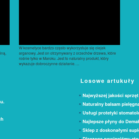
W kosmetyce bardzo często wykorzystuje się olejek
iną,
arganowy. Jest on otrzymywany z orzechów drzewa, które
rośnie tylko w Maroku. Jest to naturalny produkt, który
wykazuje dobroczynne działanie. ...
Losowe artukuły
Najwyższej jakości sprzęt 
u.
Naturalny balsam pielęgn
Usługi protetyki stomatol
ch
Najlepsze płyny do Demak
Sklep z doskonałymi supl
Dlaczego powinniśmy sto