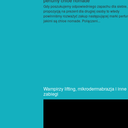
Gdy poszukujemy odpowiedniego zapachu dla siebie,
propozycją na prezent dla drugiej osoby to wtedy
powinniśmy rozważyć zakup następującej marki perf
jakimi są chloe nomade. Połączeni...
Wampirzy lifting, mikrodermabrazja i inne
zabiegi