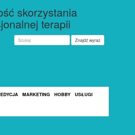
ość skorzystania
jonalnej terapii
Znajdź wyraz
PEDYCJA
MARKETING
HOBBY
USŁUGI