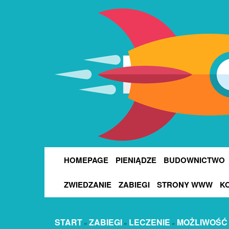
HOMEPAGE
PIENIĄDZE
BUDOWNICTWO
ZWIEDZANIE
ZABIEGI
STRONY WWW
K
START
ZABIEGI
LECZENIE
MOŻLIWOŚĆ 
»
»
»