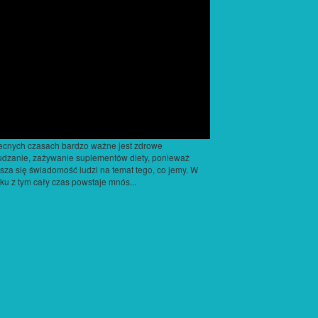
cnych czasach bardzo ważne jest zdrowe
dzanie, zażywanie suplementów diety, ponieważ
sza się świadomość ludzi na temat tego, co jemy. W
ku z tym cały czas powstaje mnós...