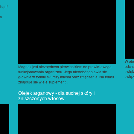
 bądź
um
W obe
odchu
Magnez jest niezbędnym pierwiastkiem do prawidłowego
zwięk
funkcjonowania organizmu. Jego niedobór objawia się
związ
głównie w formie skurczy mięśni oraz zmęczenia. Na rynku
znajduje się wiele suplement...
Olejek arganowy - dla suchej skóry i
zniszczonych włosów