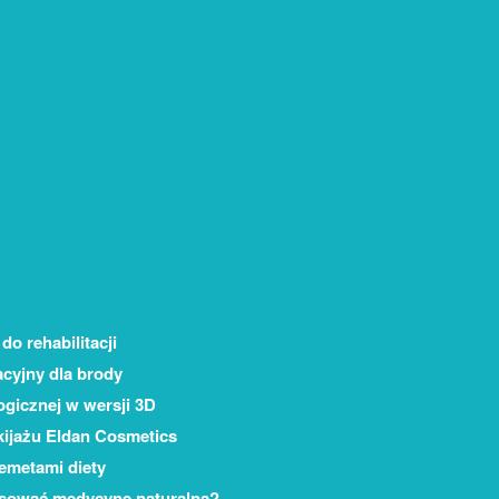
do rehabilitacji
acyjny dla brody
ogicznej w wersji 3D
ijażu Eldan Cosmetics
emetami diety
sować medycynę naturalną?