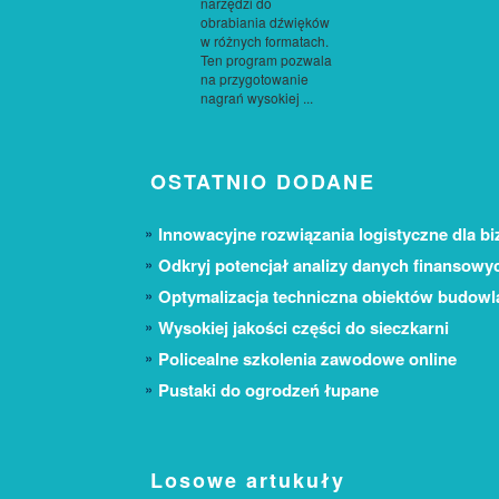
narzędzi do
obrabiania dźwięków
w różnych formatach.
Ten program pozwala
na przygotowanie
nagrań wysokiej ...
OSTATNIO DODANE
Innowacyjne rozwiązania logistyczne dla bi
Odkryj potencjał analizy danych finansowy
Optymalizacja techniczna obiektów budow
Wysokiej jakości części do sieczkarni
Policealne szkolenia zawodowe online
Pustaki do ogrodzeń łupane
Losowe artukuły