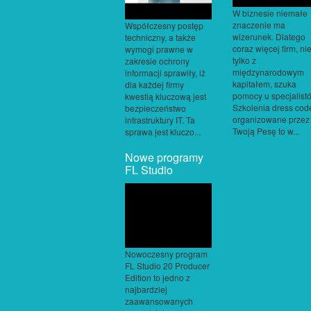
W biznesie niemałe
znaczenie ma
Współczesny postęp
wizerunek. Dlatego
techniczny, a także
coraz więcej firm, ni
wymogi prawne w
tylko z
zakresie ochrony
międzynarodowym
informacji sprawiły, iż
kapitałem, szuka
dla każdej firmy
pomocy u specjalist
kwestią kluczową jest
Szkolenia dress cod
bezpieczeństwo
organizowane przez
infrastruktury IT. Ta
Twoją Pesę to w...
sprawa jest kluczo...
Nowe programy
FL Studio
Nowoczesny program
FL Studio 20 Producer
Edition to jedno z
najbardziej
zaawansowanych