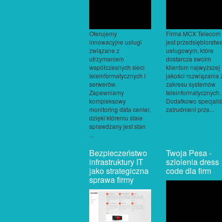
Oferujemy
Firma MCX Telecom
innowacyjne usługi
jest przedsiębiorst
związane z
usługowym, które
utrzymaniem
dostarcza swoim
współczesnych sieci
klientom najwyższej
teleinformatycznych i
jakości rozwiązania 
serwerów.
zakresu systemów
Zapewniamy
teleinformatycznych.
kompleksowy
Dodatkowo specjaliś
monitoring data center,
zatrudnieni prze...
dzięki któremu stale
sprawdzany jest stan
...
Bezpieczeństwo
Twoja Pesa -
infrastruktury IT
szlolenia dress
jako strategiczna
code dla firm
sprawa firmy