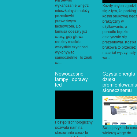
wykańczanie wnętrz
Każdy chyba zgodzi
mieszkalnych należy
się z tym, że parking
pozostawić
kostki brukowej będz
prawdziwym
praktyczny w
fachowcom. Do
użytkowaniu, a
lamusa odeszły już
ponadto będzie
czasy, gdy głowa
estetycznie się
rodziny musiała
prezentował. Kostka
wszystkie czynności
brukowa to przecież
wykonywać
materiał wytrzymały 
samodzielnie. To znak
wa...
cz...
Nowoczesne
Czysta energia
lampy i oprawy
dzięki
led
promieniowani
słonecznemu
Postęp technologiczny
pozwala nam na
Świat przykłada cor
stosowanie coraz to
większą wagę do