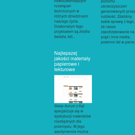
nowocześniejszych
poziomu
rozwiązań
zanieczyszczeń
technicznych w
generowanych prze
różnych dziedzinach
ludzkość. Zdaliśmy
naszego życia.
sobie sprawę z tego,
Doskonałym tego
że nasze
przykładem są źródła
zapotrzebowanie na
światła, któ...
prąd i inne media,
powinno iść w parze.
Najlepszej
jakości materiały
papierowe i
tekturowe
Sklep Aurum z Kęt
specjalizuje się w
dystrybucji materiałów
niezbędnych dla
przemysłu. W jego
asortymencie można