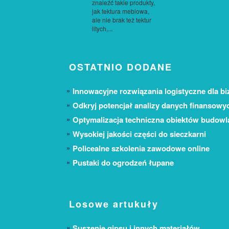
znaleźć takie produkty,
jak tektura meblowa,
ale nie brak też tektur
litych,...
OSTATNIO DODANE
Innowacyjne rozwiązania logistyczne dla bi
Odkryj potencjał analizy danych finansowy
Optymalizacja techniczna obiektów budow
Wysokiej jakości części do sieczkarni
Policealne szkolenia zawodowe online
Pustaki do ogrodzeń łupane
Losowe artukuły
Suszenie gipsu i innych materiałów