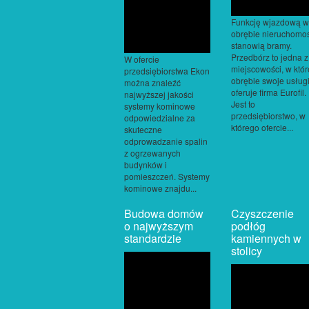
Funkcję wjazdową w
obrębie nieruchomo
stanowią bramy.
Przedbórz to jedna z
W ofercie
miejscowości, w któr
przedsiębiorstwa Ekon
obrębie swoje usług
można znaleźć
oferuje firma Eurofil.
najwyższej jakości
Jest to
systemy kominowe
przedsiębiorstwo, w
odpowiedzialne za
którego ofercie...
skuteczne
odprowadzanie spalin
z ogrzewanych
budynków i
pomieszczeń. Systemy
kominowe znajdu...
Budowa domów
Czyszczenie
o najwyższym
podłóg
standardzie
kamiennych w
stolicy