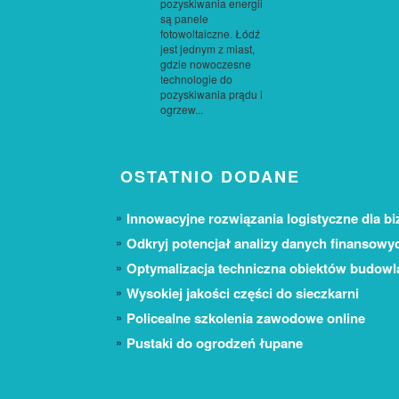
pozyskiwania energii
są panele
fotowoltaiczne. Łódź
jest jednym z miast,
gdzie nowoczesne
technologie do
pozyskiwania prądu i
ogrzew...
OSTATNIO DODANE
Innowacyjne rozwiązania logistyczne dla bi
Odkryj potencjał analizy danych finansowy
Optymalizacja techniczna obiektów budow
Wysokiej jakości części do sieczkarni
Policealne szkolenia zawodowe online
Pustaki do ogrodzeń łupane