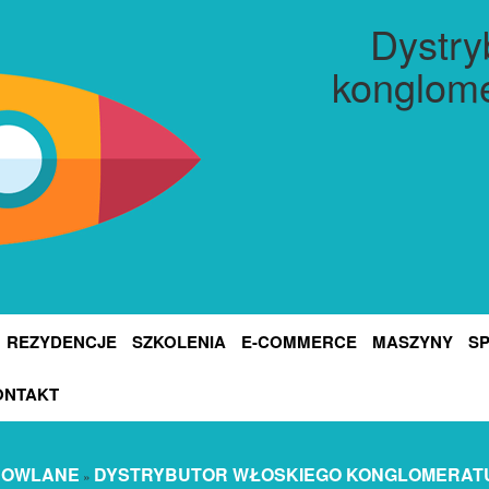
Dystry
konglom
REZYDENCJE
SZKOLENIA
E-COMMERCE
MASZYNY
S
ONTAKT
DOWLANE
DYSTRYBUTOR WŁOSKIEGO KONGLOMERA
»