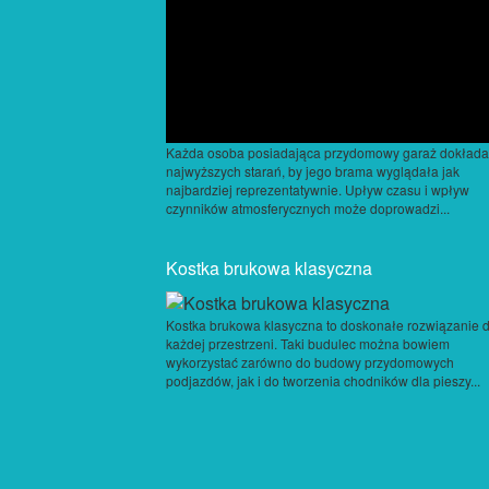
Każda osoba posiadająca przydomowy garaż dokłada
najwyższych starań, by jego brama wyglądała jak
najbardziej reprezentatywnie. Upływ czasu i wpływ
czynników atmosferycznych może doprowadzi...
Kostka brukowa klasyczna
Kostka brukowa klasyczna to doskonałe rozwiązanie 
każdej przestrzeni. Taki budulec można bowiem
wykorzystać zarówno do budowy przydomowych
podjazdów, jak i do tworzenia chodników dla pieszy...