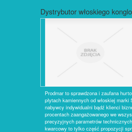
Dystrybutor włoskiego kong
Prodmar to sprawdzona i zaufana hurto
płytach kamiennych od włoskiej marki S
nabywcy indywidualni bądź klienci biz
procentach zaangażowanego we wszystki
precyzyjnych parametrów technicznych
kwarcowy to tylko część propozycji sp