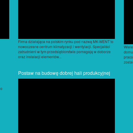
Firma działająca na polskim rynku pod nazwą MK-WENT to
nowoczesne centrum klimatyzacji i wentylacji. Specjaliści
Wiele
zatrudnieni w tym przedsiębiorstwie pomagają w doborze
domu
oraz instalacji elementów...
praco
zosta
Postaw na budowę dobrej hali produkcyjnej
do