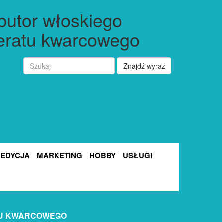
butor włoskiego
eratu kwarcowego
Znajdź wyraz
PEDYCJA
MARKETING
HOBBY
USŁUGI
TU KWARCOWEGO