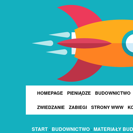
HOMEPAGE
PIENIĄDZE
BUDOWNICTWO
ZWIEDZANIE
ZABIEGI
STRONY WWW
K
START
BUDOWNICTWO
MATERIAŁY BU
»
»