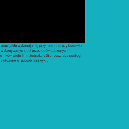
 prac, jakie wykonuje się przy remoncie czy budowie
 wykonywanych jest przez doświadczonych
wników wielu firm. Jednak, jeśli chcesz, aby podłogi
ły ułożone w sposób niezwyk...